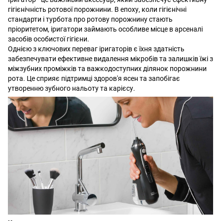
гігієнічність ротової порожнини. В епоху, коли гігієнічні
стандарти і турбота про ротову порожнину стають
пріоритетом, іригатори займають особливе місце в арсеналі
засобів особистої гігієни.
Однією з ключових переваг іригаторів є їхня здатність
забезпечувати ефективне видалення мікробів та залишків їжі з
міжзубних проміжків та важкодоступних ділянок порожнини
рота. Це сприяє підтримці здоров'я ясен та запобігає
утворенню зубного нальоту та карієсу.