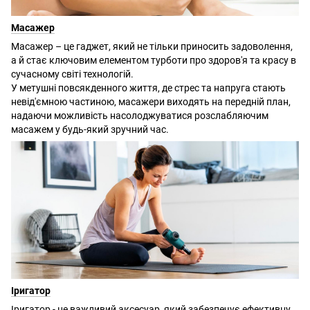
Масажер
Масажер – це гаджет, який не тільки приносить задоволення,
а й стає ключовим елементом турботи про здоров'я та красу в
сучасному світі технологій.
У метушні повсякденного життя, де стрес та напруга стають
невід'ємною частиною, масажери виходять на передній план,
надаючи можливість насолоджуватися розслабляючим
масажем у будь-який зручний час.
Іригатор
Іригатор - це важливий аксесуар, який забезпечує ефективну