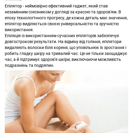
Епілятор - неймовірно ефективний гаджет, який став
незамінним союзником у догляді за красою та здоров'ям. В
епоху технологічного прогресу, де кожна деталь має значення,
епілятор виділяється своєю універсальністю та зручністю
використання.
Епіляція із використанням сучасних епіляторів забезпечує
довгострокові результати. На відміну від гоління, епілятори
видаляють волоски біля кореня, що уповільнює їх зростання і
робить гладку шкіру на тривалий час. Це не тільки заощаджує
час, а й підтримує здоров'я шкіри, виключаючи можливість
подразнень та подряпин.