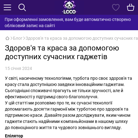
При оформленні замовлення, вам буде автоматично створено
обліковий запис на сайті
Блог
Здоров'я та краса за допомогою доступних сучасних г
Здоров'я та краса за допомогою
доступних сучасних гаджетів
15 січня 2024
У світі, насиченому технологіями, турбота про своє здоров'я та
красу стала доступнішою завдяки інноваційним гаджетам.
Сьогоднішні споживачі прагнуть не тільки зручності, але й
ефективності у підтримці свого благополуччя.
У цій статті ми розповімо про те, як сучасні технології
допомагають досягти гармонії між турботою про здоров'я та
підтримкою краси. Давайте разом досліджувати, яким чином
гаджети стають надійними компаньйонами в нашому шляху
до повноцінного життя та чудового зовнішнього вигляду.
Епілятор