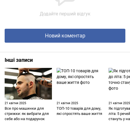
Додайте перший відгук
Новий коментар
Інші записи
21 квітня 2025
21 квітня 2025
21 квітня 202
Все про машинки для
ТОП-10 товарів для дому,
Як підготув
стрижки: як вибрати для
які спростять ваше життя
літа: 5 рече
себе або на подарунок
стануть у на