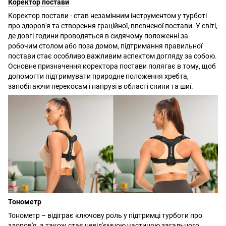
Коректор постави
Коректор постави - став незамінним інструментом у турботі
про здоров'я та створення граційної, впевненої постави. У світі,
де довгі години проводяться в сидячому положенні за
робочим столом або поза домом, підтримання правильної
постави стає особливо важливим аспектом догляду за собою.
Основне призначення коректора постави полягає в тому, щоб
допомогти підтримувати природне положення хребта,
запобігаючи перекосам і напрузі в області спини та шиї.
Тонометр
Тонометр – відіграє ключову роль у підтримці турботи про
здоров'я, а також стає невід'ємною частиною загального