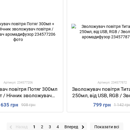
Артикул: 234577206
Артикул: 234577872
ач повітря Потяг 300мл
Зволожувач повітря Тита
т / Нічник зволожувач
250мл, від USB, RGB / З
вітря / Зволожувач
аромадифузор
635 грн
799 грн
908 грн
1 142 гр
аромадифузор
Назад
1
2
3
4
Вперед
Показати всі