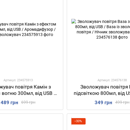
Артикул: 234575913
Артикул: 234576138
жувач повітря Камін з
Зволожувач повітря 
 вогню 300мл, від USB /
підсвіткою 800мл, від U
адифузор / Нічник-
із зволожувачем повітря
489 грн
349 грн
699 грн
499 грн
зволожувач
зволожувач пові
−30%