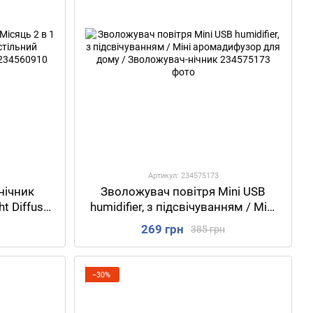
Артикул: 234575173
нічник
Зволожувач повітря Mini USB
t Diffuser
humidifier, з підсвічуванням / Міні
ьник з
аромадифузор для дому /
269 грн
385 грн
Зволожувач-нічник
−30%