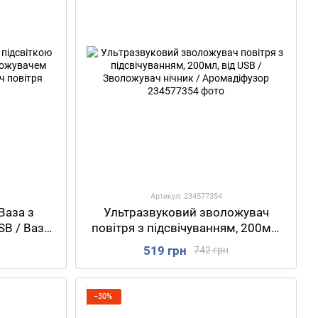
Артикул: 234577354
Ваза з
Ультразвуковий зволожувач
SB / Ваза
повітря з підсвічуванням, 200мл,
 / Нічник
від USB / Зволожувач нічник /
519 грн
742 грн
тря
Аромадіфузор
−30%