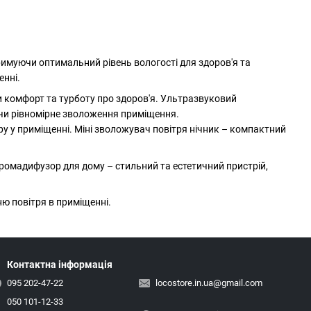
тримуючи оптимальний рівень вологості для здоров'я та
енні.
и комфорт та турботу про здоров'я. Ультразвуковий
ючи рівномірне зволоження приміщення.
у у приміщенні. Міні зволожувач повітря нічник – компактний
 ромадифузор для дому – стильний та естетичний пристрій,
ю повітря в приміщенні.
Контактна інформація
095 202-47-22
locostore.in.ua@gmail.com
050 101-12-33