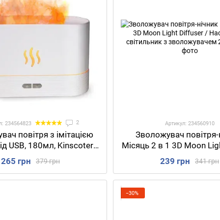
2
л: 234564823
Артикул: 234560910
вач повітря з імітацією
Зволожувач повітря-
ід USB, 180мл, Kinscoter
Місяць 2 в 1 3D Moon Ligh
 Білий / Аромадифузор /
/ Настільний світил
265 грн
239 грн
379 грн
341 грн
ічник зволожувач
зволожувачем
−30%