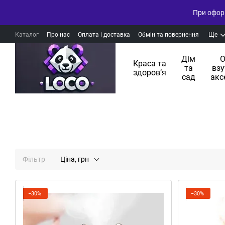
При оформ
Каталог
Про нас
Оплата і доставка
Обмін та повернення
Ще
Дім
О
Краса та
та
взу
здоровʼя
сад
акс
Фільтр
Ціна, грн
−30%
−30%