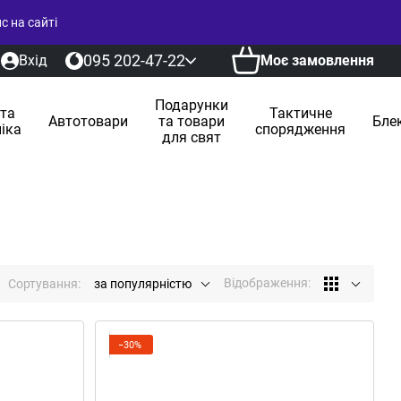
 на сайті
095 202-47-22
Вхід
Моє замовлення
Подарунки
 та
Тактичне
Автотовари
та товари
Бле
іка
спорядження
для свят
Відображення:
Сортування:
за популярністю
−30%