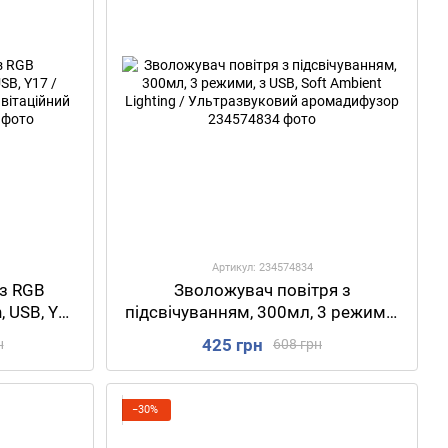
Артикул: 234574834
 з RGB
Зволожувач повітря з
, USB, Y17
підсвічуванням, 300мл, 3 режими,
ач /
з USB, Soft Ambient Lighting /
425 грн
н
608 грн
оложувач
Ультразвуковий аромадифузор
−30%