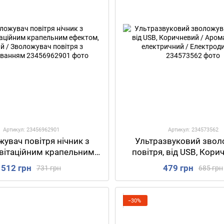
Артикул: 23456962901
Артикул: 234573562
увач повітря нічник з
Ультразвуковий звол
вітаційним крапельним
повітря, від USB, Кори
, Чорний / Зволожувач
Аромадифузор електр
512 грн
479 грн
731 грн
685 грн
тря з підсвічуванням
Електродифузо
−30%