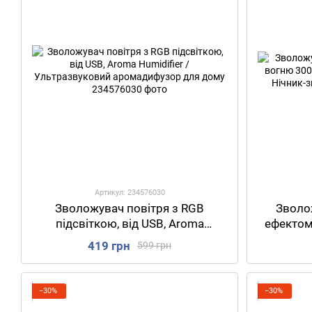
Артикул: 234576030
Зволожувач повітря з RGB
Зволо
підсвіткою, від USB, Aroma
ефектом
Humidifier / Ультразвуковий
Аром
419 грн
599 грн
аромадифузор для дому
−30%
−30%