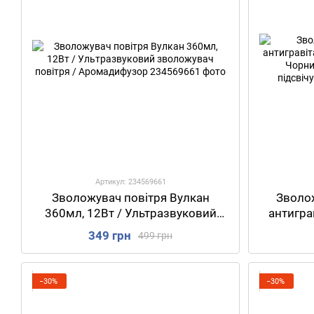
Артикул: 234569661
Зволожувач повітря Вулкан
Зволож
360мл, 12Вт / Ультразвуковий
антигра
зволожувач повітря /
ефектом
349 грн
499 грн
Аромадифузор
пові
−30%
−30%