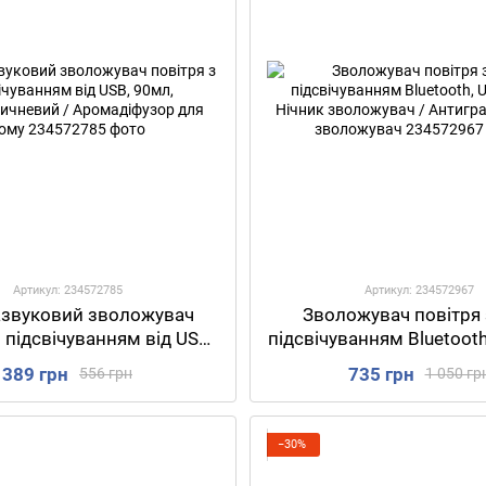
Артикул: 234572785
Артикул: 234572967
азвуковий зволожувач
Зволожувач повітря
з підсвічуванням від USB,
підсвічуванням Bluetooth
, Glass,Коричневий /
/ Нічник зволожув
389 грн
735 грн
556 грн
1 050 гр
мадіфузор для дому
Антигравітаційний зв
−30%