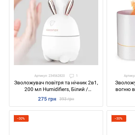
Артикул: 234562820
1
Артику
Зволожу
Зволожувач повітря та нічник 2в1,
вогню в
200 мл Humidifiers, Білий /
DQ-701,
Ультразвуковий зволожувач
275 грн
393 грн
Н
повітря Зайчик
−30%
−30%