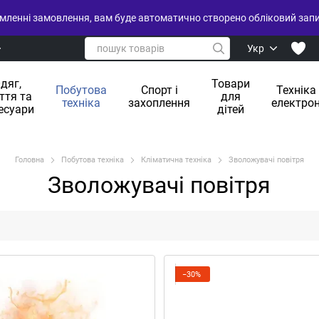
ленні замовлення, вам буде автоматично створено обліковий запис
Укр
дяг,
Товари
Побутова
Спорт і
Техніка
ття та
для
техніка
захоплення
електрон
есуари
дітей
Головна
Побутова техніка
Кліматична техніка
Зволожувачі повітря
Зволожувачі повітря
−30%