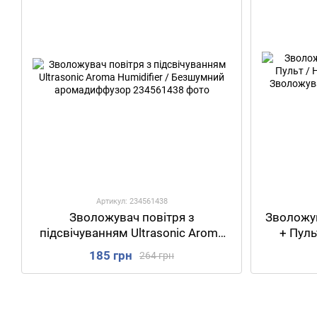
Артикул: 234561438
Зволожувач повітря з
Зволожув
підсвічуванням Ultrasonic Aroma
+ Пуль
Humidifier / Безшумний
по
185 грн
264 грн
аромадиффузор