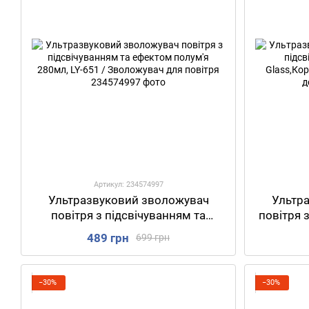
Артикул: 234574997
Ультразвуковий зволожувач
Ультр
повітря з підсвічуванням та
повітря 
ефектом полум'я 280мл, LY-651 /
90мл
489 грн
699 грн
Зволожувач для повітря
Аро
−30%
−30%