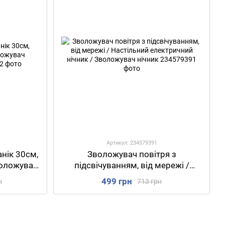
Артикул: 234579391
нік 30см,
Зволожувач повітря з
воложувач
підсвічуванням, від мережі /
Настільний електричний нічник /
499 грн
н
713 грн
Зволожувач нічник