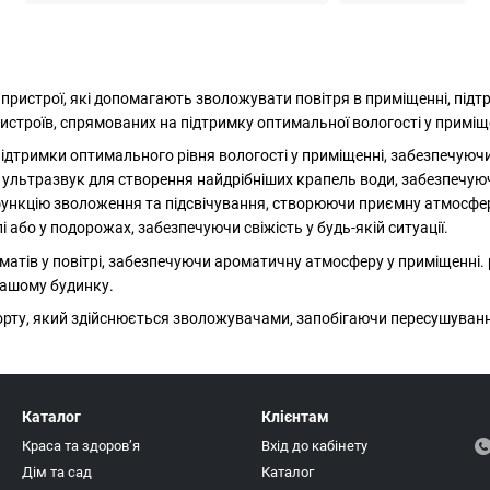
і пристрої, які допомагають зволожувати повітря в приміщенні, під
истроїв, спрямованих на підтримку оптимальної вологості у приміщ
ідтримки оптимального рівня вологості у приміщенні, забезпечуюч
є ультразвук для створення найдрібніших крапель води, забезпечу
функцію зволоження та підсвічування, створюючи приємну атмосфер
і або у подорожах, забезпечуючи свіжість у будь-якій ситуації.
матів у повітрі, забезпечуючи ароматичну атмосферу у приміщенні.
вашому будинку.
орту, який здійснюється зволожувачами, запобігаючи пересушуванн
Каталог
Клієнтам
Краса та здоровʼя
Вхід до кабінету
Дім та сад
Каталог