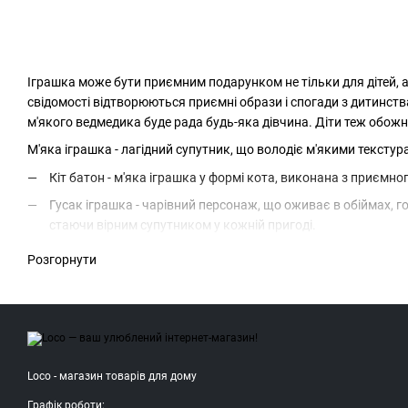
Іграшка може бути приємним подарунком не тільки для дітей, ал
свідомості відтворюються приємні образи і спогади з дитинст
м'якого ведмедика буде рада будь-яка дівчина. Діти теж обож
М'яка іграшка - лагідний супутник, що володіє м'якими текстур
Кіт батон - м'яка іграшка у формі кота, виконана з приємно
Гусак іграшка - чарівний персонаж, що оживає в обіймах, г
стаючи вірним супутником у кожній пригоді.
Плюшевий ведмедик - класична м'яка іграшка, що підкорює 
Розгорнути
та обіймів, які приносять радість у дитячий та дорослий світ
Стітч іграшка - незвичайний персонаж, який привертає ув
Єдиноріг іграшка - чарівне створення, що втілює чудеса і чар
Сиреноголова іграшка - унікальний персонаж, що поєднує в
Loco - магазин товарів для дому
Графік роботи: