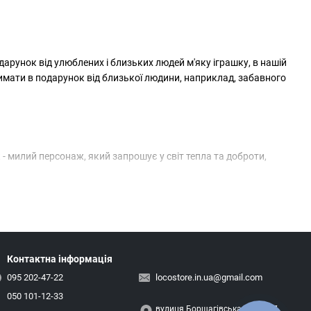
дарунок від улюблених і близьких людей м'яку іграшку, в нашій
имати в подарунок від близької людини, наприклад, забавного
- милий персонаж, який запрошує у світ тепла та доброти,
и - різноманітність м'яких персонажів, призначених для ігор
Контактна інформація
095 202-47-22
locostore.in.ua@gmail.com
050 101-12-33
вулиця Борщагівська, 173/187,