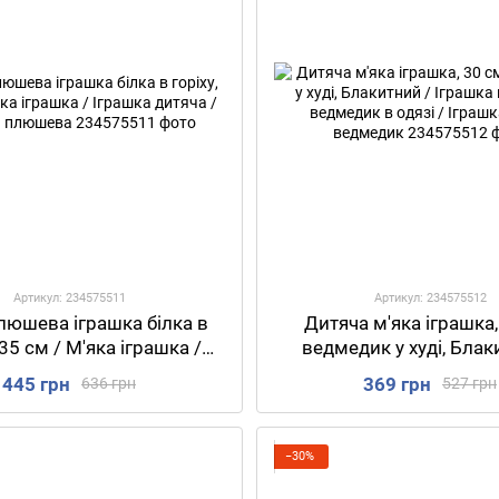
Артикул: 234575511
Артикул: 234575512
люшева іграшка білка в
Дитяча м'яка іграшка,
 35 см / М'яка іграшка /
ведмедик у худі, Блак
дитяча / Іграшка плюшева
Іграшка плюшева вед
445 грн
369 грн
636 грн
527 грн
одязі / Іграшка м'яка 
−30%