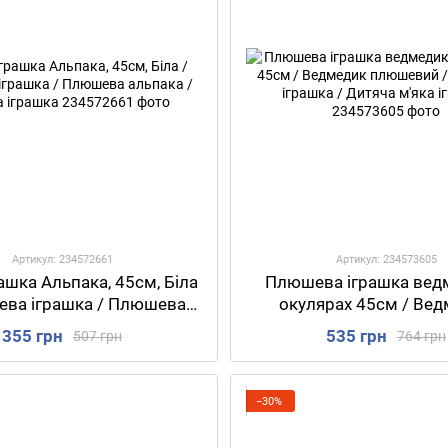
Артикул: 234572661
Артикул: 234573605
рашка Альпака, 45см, Біла
Плюшева іграшка вед
ева іграшка / Плюшева
окулярах 45см / Ве
ака / Дитяча іграшка
плюшевий / Ведмедик і
355 грн
535 грн
507 грн
764 грн
Дитяча м'яка ігра
−30%