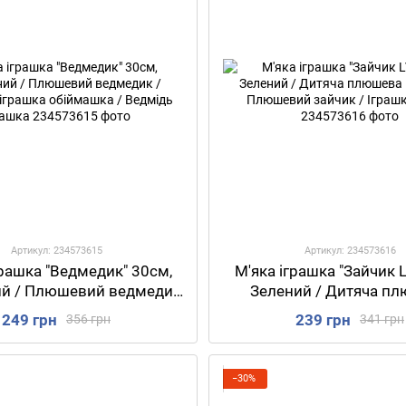
Артикул: 234573615
Артикул: 234573616
грашка "Ведмедик" 30см,
М'яка іграшка "Зайчик L
ий / Плюшевий ведмедик
Зелений / Дитяча п
ва іграшка обіймашка /
іграшка / Плюшевий з
249 грн
239 грн
356 грн
341 грн
Ведмідь іграшка
Іграшка зайка
−30%