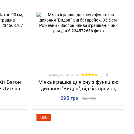
2
Артикул: 234572656
Кіт Батон
М'яка іграшка для сну з функцією
 / Дитяча
дихання "Видра", від батарейок,
Плюшева
33,5 см, Рожевий / Заспокійлива
295 грн
421 грн
іграшка-нічник для дітей
−30%