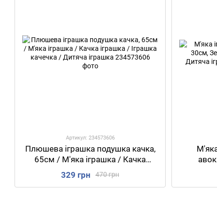
Артикул: 234573606
Плюшева іграшка подушка качка,
М'як
65см / М'яка іграшка / Качка
авок
іграшка / Іграшка качечка / Дитяча
Плюше
329 грн
470 грн
іграшка