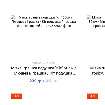
Артикул: 234572663
М'яка іграшка подушка "Кіт" 60см /
М'яка п
Плюшева іграшка / Кіт подушка /
горіху,
Іграшка кіт / Плюшевий кіт
Іграшка 
239 грн
342 грн
−30%
−30%