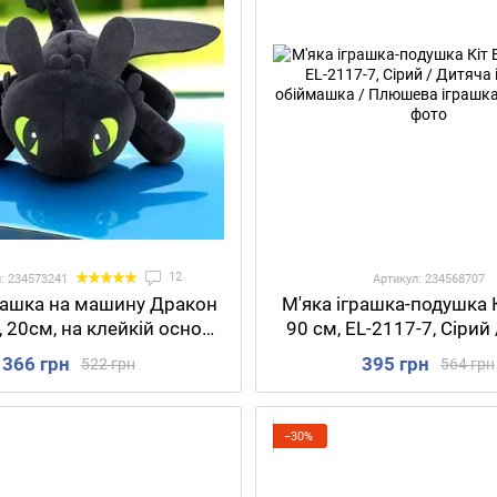
12
: 234573241
Артикул: 234568707
рашка на машину Дракон
М'яка іграшка-подушка 
 20см, на клейкій основі,
90 см, EL-2117-7, Сірий
а / Плюшева іграшка
іграшка обіймашка / 
366 грн
395 грн
522 грн
564 грн
бик / Іграшка на авто
іграшка
−30%