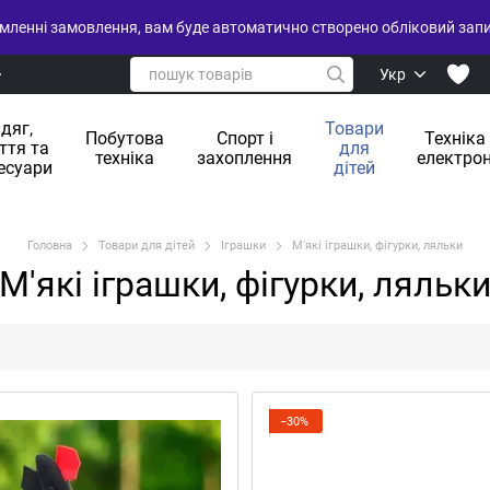
ленні замовлення, вам буде автоматично створено обліковий запис
Укр
дяг,
Товари
Побутова
Спорт і
Техніка
ття та
для
техніка
захоплення
електрон
есуари
дітей
Головна
Товари для дітей
Іграшки
М'які іграшки, фігурки, ляльки
М'які іграшки, фігурки, ляльк
−30%