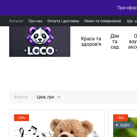
При оформ
Каталог
Про нас
Оплата і доставка
Обмін та повернення
Ще
Дім
О
Краса та
та
взу
здоровʼя
сад
акс
Фільтр
Ціна, грн
−30%
−30%
ВІДЕО