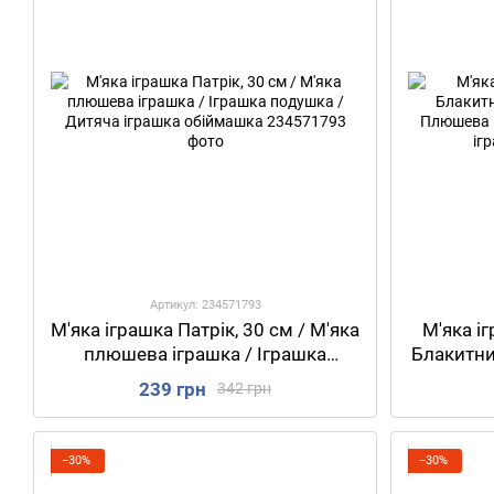
Артикул: 234571793
М'яка іграшка Патрік, 30 см / М'яка
М'яка і
плюшева іграшка / Іграшка
Блакитн
подушка / Дитяча іграшка
/ Плюше
239 грн
342 грн
обіймашка
−30%
−30%