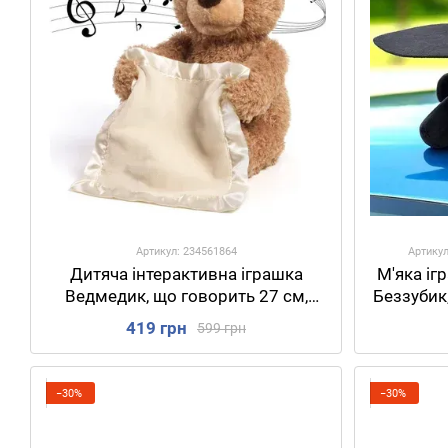
Артикул: 234561864
Артикул
Дитяча інтерактивна іграшка
М'яка іг
Ведмедик, що говорить 27 см,
Беззубик,
Peekaboo Bear / Плюшевий
Чорн
419 грн
599 грн
музичний ведмідь
беззу
−30%
−30%