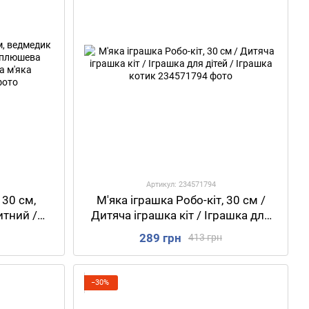
Артикул: 234571794
 30 см,
М'яка іграшка Робо-кіт, 30 см /
итний /
Дитяча іграшка кіт / Іграшка для
медик в
дітей / Іграшка котик
289 грн
413 грн
ведмедик
−30%