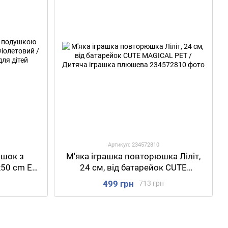
Артикул: 234572810
ішок з
М'яка іграшка повторюшка Ліліт,
50 сm EL-
24 см, від батарейок CUTE
пальний
MAGICAL PET / Дитяча іграшка
499 грн
713 грн
дітей
плюшева