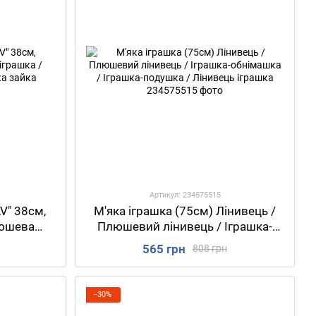
Артикул: 234575515
V" 38см,
М'яка іграшка (75см) Лінивець /
люшева
Плюшевий лінивець / Іграшка-
айчик /
обнімашка / Іграшка-подушка /
565 грн
808 грн
Лінивець іграшка
−30%