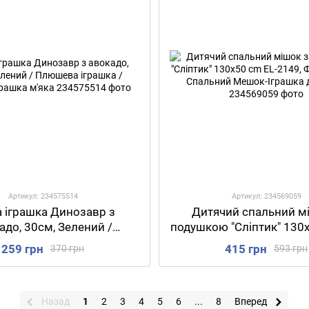
Артикул: 234575514
Артикул: 234569059
а іграшка Динозавр з
Дитячий спальний м
адо, 30см, Зелений /
подушкою "Сліптик" 130х
ва іграшка / Дитяча
2149, Фіолетовий / C
259 грн
415 грн
370 грн
593 грн
іграшка м'яка
Мешок-Іграшка для 
Назад
1
2
3
4
5
6
...
8
Вперед