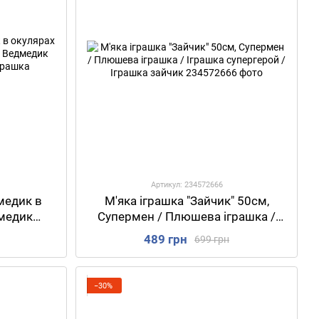
Артикул: 234572666
медик в
М'яка іграшка "Зайчик" 50см,
дмедик
Супермен / Плюшева іграшка /
грашка /
Іграшка супергерой / Іграшка
489 грн
699 грн
шка
зайчик
−30%