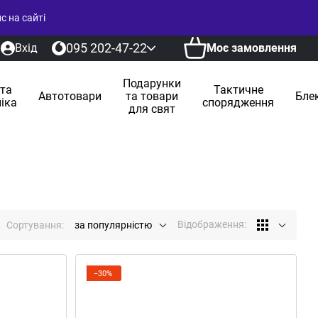
 на сайті
095 202-47-22
Вхід
Моє замовлення
Подарунки
 та
Тактичне
Автотовари
та товари
Бле
іка
спорядження
для свят
и
Відображення:
Сортування:
за популярністю
−30%