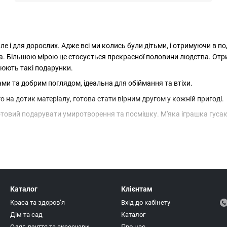
е і для дорослих. Адже всі ми колись були дітьми, і отримуючи в по
ва. Більшою мірою це стосується прекрасної половини людства. Отр
нюють такі подарунки.
ами та добрим поглядом, ідеальна для обіймання та втіхи.
го на дотик матеріалу, готова стати вірним другом у кожній пригоді.
отовий подарувати умиротворення та посмішку. М'яка іграшка гусак 
своєю ніжністю та привабливим зовнішнім виглядом. Плюшеві іграшк
.
агу своєю оригінальною зовнішністю та добрим характером.
и, готове стати вірним другом у світі уяви.
Каталог
Клієнтам
 собі загадковість і м'якість, стаючи дивовижним компаньйоном.
Краса та здоровʼя
Вхід до кабінету
Дім та сад
Каталог
Одяг, взуття та аксесуари
Про нас