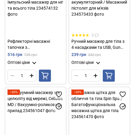
3
Рефлекторні масажні
Ручний масажер для тіла з
тапочки з
4 насадками та USB, Gun
міостимулятором, Digital
Massager, Чорний /
516 грн
239 грн
736 грн
342 грн
Slipper JR-309A /
Перкусійний масажер
Оптові ціни
Оптові ціни
Імпульсний масажер для ніг
акумуляторний / Масажний
та всього тіла
пістолет для м'язів
−30%
−30%