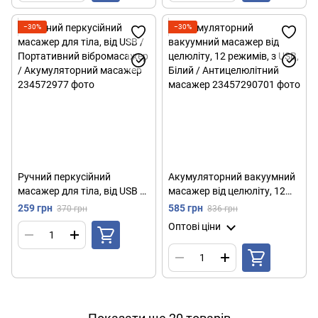
−30%
−30%
Ручний перкусійний
Акумуляторний вакуумний
масажер для тіла, від USB /
масажер від целюліту, 12
Портативний вібромасажер
режимів, з USB, Білий /
259 грн
585 грн
370 грн
836 грн
/ Акумуляторний масажер
Антицелюлітний масажер
Оптові ціни