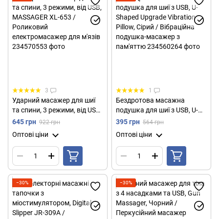
3
1
Ударний масажер для шиї
Бездротова масажна
та спини, 3 режими, від USB,
подушка для шиї з USB, U-
MASSAGER XL-653 /
Shaped Upgrade Vibration
645 грн
395 грн
922 грн
564 грн
Роликовий
Pillow, Сірий / Вібраційна
Оптові ціни
Оптові ціни
електромасажер для м'язів
подушка-масажер з
пам'яттю
−30%
−30%