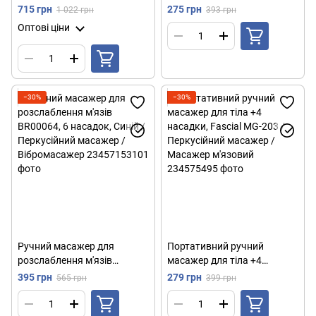
USB, HB-007, Чорний /
Massage Shawls /
715 грн
275 грн
1 022 грн
393 грн
Перкусійний масажер
Вібромасажер / Роликовий
Оптові ціни
антицелюлітний
масажер
−30%
−30%
Ручний масажер для
Портативний ручний
розслаблення м'язів
масажер для тіла +4
BR00064, 6 насадок, Синій /
насадки, Fascial MG-203 /
395 грн
279 грн
565 грн
399 грн
Перкусійний масажер /
Перкусійний масажер /
Вібромасажер
Масажер м'язовий