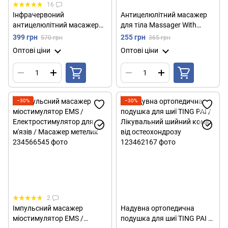
16
Інфрачервоний
Антицелюлітний масажер
антицелюлітний масажер
для тіла Massager With
4в1 Beauty Body Innovation
Wheels, від мережі / Ручний
399 грн
255 грн
570 грн
365 грн
Sculptural / Електричний
роликовий масажер /
Оптові ціни
Оптові ціни
вібромасажер для тіла
Масажер від целюліту
−30%
−30%
2
Імпульсний масажер
Надувна ортопедична
міостимулятор EMS /
подушка для шиї TING PAI /