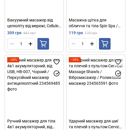
Вакуумний масажер від
Масажна щітка для
целюліту від мережі, Cellules
обличчя та тіла Spin Spa /
MD / Вакуумно-роликовий
Багатофункціональна
309 грн
119 грн
441 грн
170 грн
прилад
масажна щітка для тіла
−30%
−30%
Ручний масажер для тіла
Ударний масажер для шиї
4в1 акумуляторний, від
та плечей з пультом Cervical