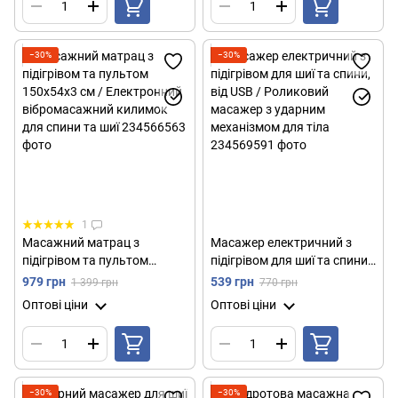
−30%
−30%
1
Масажний матрац з
Масажер електричний з
підігрівом та пультом
підігрівом для шиї та спини,
150х54х3 см / Електронний
від USB / Роликовий
979 грн
539 грн
1 399 грн
770 грн
вібромасажний килимок
масажер з ударним
Оптові ціни
Оптові ціни
для спини та шиї
механізмом для тіла
−30%
−30%