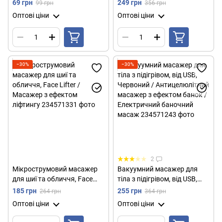
Електростимулятор для
Лікувальний шийний комір
69 грн
249 грн
99 грн
356 грн
м'язів / Масажер метелик
від остеохондрозу
Оптові ціни
Оптові ціни
−30%
−30%
2
Мікрострумовий масажер
Вакуумний масажер для
для шиї та обличчя, Face
тіла з підігрівом, від USB,
Lifter / Масажер з ефектом
Червоний / Антицелюлітний
185 грн
255 грн
264 грн
364 грн
ліфтингу
масажер з ефектом банок /
Оптові ціни
Оптові ціни
Електричний баночний
масаж