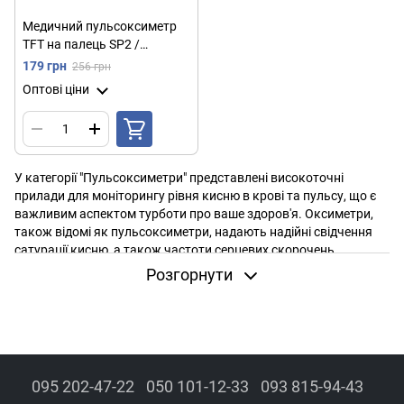
Медичний пульсоксиметр
TFT на палець SP2 /
Електронний вимірювач
179 грн
256 грн
пульсу та кисню в крові
Оптові ціни
У категорії "Пульсоксиметри" представлені високоточні
прилади для моніторингу рівня кисню в крові та пульсу, що є
важливим аспектом турботи про ваше здоров'я. Оксиметри,
також відомі як пульсоксиметри, надають надійні свідчення
сатурації кисню, а також частоти серцевих скорочень,
роблячи їх важливим інструментом для самоконтролю та
Розгорнути
медичного застосування.
Наші прилади призначені для зручності використання та
точності вимірювань, забезпечуючи швидкий та надійний
аналіз. Вони ідеально підходять для використання вдома, у
медичних закладах чи спортивній медицині. Від компактних
апаратів для вимірювання сатурації до передових оксиметрів
095 202-47-22
050 101-12-33
093 815-94-43
наш асортимент підтримує ваш контроль за здоров'ям.