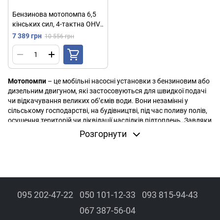
Бензинова мотопомпа 6,5
кінських сил, 4-тактна OHV,
1000 л/хв, 3", подача 30м,
7 389 грн
10 556 грн
Червоний / Мотопомпа для
відкачування води
Мотопомпи
– це мобільні насосні установки з бензиновим або
дизельним двигуном, які застосовуються для швидкої подачі
чи відкачування великих об’ємів води. Вони незамінні у
сільському господарстві, на будівництві, під час поливу полів,
осушення територій чи ліквідації наслідків підтоплень. Завдяки
автономності та високій потужності мотопомпи ефективно
Розгорнути
працюють навіть у місцях без доступу до електромережі.
Переваги мотопомп:
Автономність
– працюють на бензині або дизелі,
незалежно від електрики.
Висока швидкість перекачування
– здатні переміщати
095 202-47-22
050 101-12-33
093 815-94-43
значні об’єми рідини.
067 387-56-04
Широке застосування
– підходять для поливу, осушення,