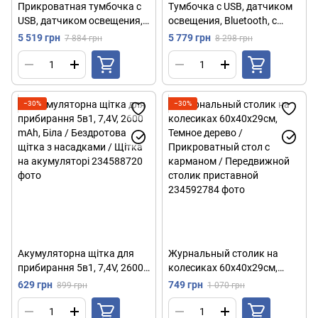
Прикроватная тумбочка с
Тумбочка с USB, датчиком
USB, датчиком освещения,
освещения, Bluetooth, с
Bluetooth, 50х47х40см,
сейфом, 51х40х40см, Белый
5 519 грн
5 779 грн
7 884 грн
8 298 грн
Белый / Тумбочка с
/ Тумбочка умная / Смарт
кодовым замком /
тумбочка
Тумбочка прикроватная
−30%
−30%
Акумуляторна щітка для
Журнальный столик на
прибирання 5в1, 7,4V, 2600
колесиках 60х40х29см,
mAh, Біла / Бездротова
Темное дерево /
629 грн
749 грн
899 грн
1 070 грн
щітка з насадками / Щітка
Прикроватный стол с
на акумуляторі
карманом / Передвижной