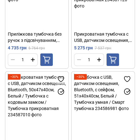
Приліжкова тумбочка без
Прикроватная тумбочка с
ручок з підсвічуванням,
USB, датчиком освещения,
50х43х42см / Тумба в
Bluetooth аудио,
4 735 грн
5 275 грн
6 764 грн
7 537 грн
спальню / Тумбочка
50х48х40см, Белая / Тумба
приліжкова
в спальню / Тумбочка
прикроватная
−30%
−30%