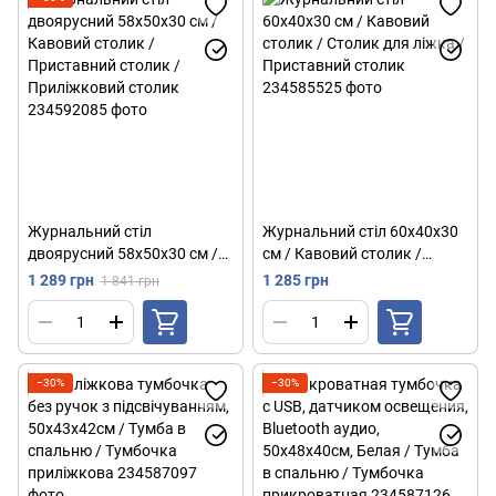
Журнальний стіл
Журнальний стіл 60х40х30
двоярусний 58х50х30 см /
см / Кавовий столик /
Кавовий столик /
Столик для ліжка /
1 289 грн
1 285 грн
1 841 грн
Приставний столик /
Приставний столик
Приліжковий столик
−30%
−30%