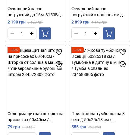
Фекальний насос
Фекальний насос
погружний до 16м, 3150Вт,
погружний з поплавком до
від мережі, UKC /
20м, 3750Вт, від мережі,
2 190 грн
2 899 грн
3 128 грн
4 142 грн
Дренажний насос / Насос
UKC / Дренажний насос /
для каналізації
Погружний насос
−30%
−30%
Солнцезащитная шторка на
Приліжкова тумбочка на 3
присосках 60×40см /
секції, 50х25х18 см /
Шторка от солнца в машину
Тумбочка в дитячу кімнату
79 грн
555 грн
113 грн
793 грн
/ Универсальные рулонные
/ Тумба в спальню