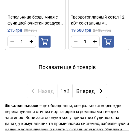
Пепельница бездымная с
Твердотопливный котел 12
функцией очистки воздуха
кВт со стальным
от дыма, Бирюзовый /
теплообменником Marten
215 грн
19 500 грн
307 грн
27 857 грн
Смарт пепельница для
Base MB-12 / Котел
сигарет / Очиститель
твердотопливный
воздуха
Показати ще 6 товарів
Назад
Вперед
1
з 2
Фекальні насоси
– це обладнання, спеціально створене для
перекачування стічних вод та рідин із домішками твердих
частинок. Вони застосовуються у приватних будинках, на
дачах, у комунальних та промислових системах, забезпечуючи
надійне водовідведення навіть у складних умовах. Завдяки