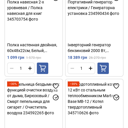
Полка настенная двойная,
Інверторний генератор
60х48х22см, Белый,
бензиновий 2000 Вт,
Угольный камень / Полка
HP2000i, Синій /
1 099 грн
18 389 грн
1 570 грн
26 270 грн
навесная 2-х уровневая /
Портативний генератор
Полка навесная для книг
електрики / Генераторна
установка
−30%
−30%