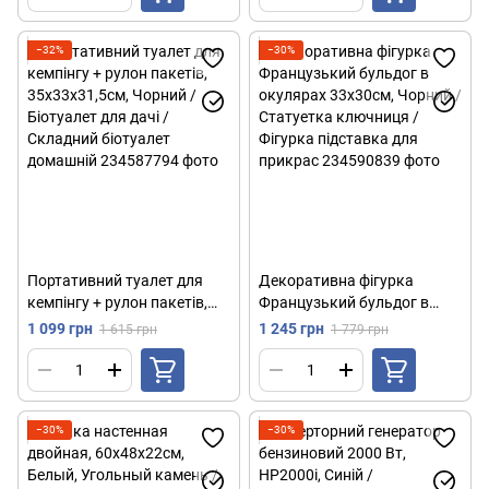
столик приставной
−32%
−30%
Портативний туалет для
Декоративна фігурка
кемпінгу + рулон пакетів,
Французький бульдог в
35х33х31,5см, Чорний /
окулярах 33х30см, Чорний /
1 099 грн
1 245 грн
1 615 грн
1 779 грн
Біотуалет для дачі /
Статуетка ключниця /
Складний біотуалет
Фігурка підставка для
домашній
прикрас
−30%
−30%