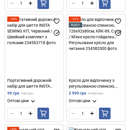
шторы
−30%
−31%
ВІДЕО
Портативний дорожній
Крісло для відпочинку з
набір для шиття INSTA
регульованою спинкою,
SEWING KIT, Червоний /
126х92х80см, KRK-89, Сірий
99 грн
2 999 грн
142 грн
4 340 грн
Швейний комплект з
/ М'яке крісло-гойдалка /
Оптові ціни
Оптові ціни
голками
Регульоване крісло для
читання
−30%