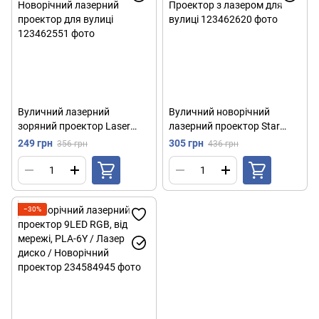
Вуличний лазерний
Вуличний новорічний
зоряний проектор Laser
лазерний проектор Star
Light 83, Різнобарвний /
Shower MOTION № F8-146 /
249 грн
305 грн
356 грн
436 грн
Новорічний лазерний
Проектор з лазером для
проектор для вулиці
вулиці
−30%