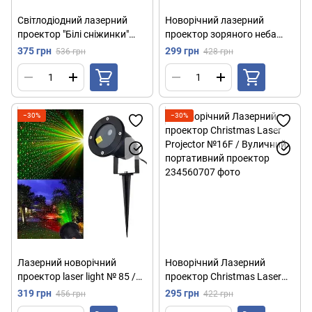
Світлодіодний лазерний
Новорічний лазерний
проектор "Білі сніжинки"
проектор зоряного неба
Star Shower WHITE
Star Shower / Зірковий
375 грн
299 грн
536 грн
428 грн
Snowflake № WP1 /
лазерний проектор /
Вуличний проектор
Вуличний проектор
−30%
−30%
Лазерний новорічний
Новорічний Лазерний
проектор laser light № 85 /
проектор Christmas Laser
Вуличний вологостійкий
Projector №16F / Вуличний
319 грн
295 грн
456 грн
422 грн
проектор
портативний проектор