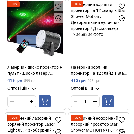
−30%
−30%
Лазерний диско проектор +
Лазерний зоряний
пульт / Диско лазер /
проектор на 12 слайдів Star
Лазерна установка для
Shower Motion /
419 грн
415 грн
599 грн
593 грн
вечірок / Лазерне світло-
Декоративний вуличний
Оптові ціни
Оптові ціни
музика
проектор / Диско лазер
−30%
−30%