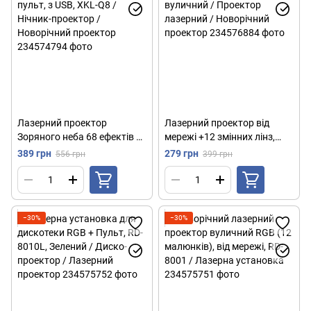
Лазерний проектор
Лазерний проектор від
Зоряного неба 68 ефектів +
мережі +12 змінних лінз,
пульт, з USB, XKL-Q8 /
вуличний / Проектор
389 грн
279 грн
556 грн
399 грн
Нічник-проектор /
лазерний / Новорічний
Новорічний проектор
проектор
−30%
−30%