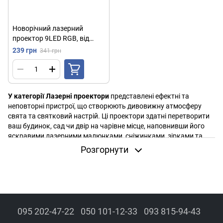
Новорічний лазерний
проектор 9LED RGB, від
мережі, PLA-6Y / Лазер
239 грн
341 грн
диско / Новорічний
проектор
У категорії Лазерні проектори
представлені ефектні та
неповторні пристрої, що створюють дивовижну атмосферу
свята та святковий настрій. Ці проектори здатні перетворити
ваш будинок, сад чи двір на чарівне місце, наповнивши його
яскравими лазерними малюнками, сніжинками, зірками та
іншими новорічними мотивами. Вони ідеально підходять для
Розгорнути
прикраси внутрішніх та зовнішніх просторів, надаючи
святкового вигляду вашому будинку або офісу.
Новорічні лазерні проектори відрізняються високою
яскравістю і чіткістю зображень, що проектуються, що робить
їх видимими навіть на дальній відстані. Вони прості в установці
та використанні, що дозволяє створити новорічний настрій
095 202-47-22
050 101-12-33
093 815-94-43
лише за кілька хвилин. Завдяки різним режимам роботи та