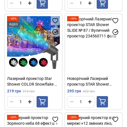
−30%
−30%
ВІДЕО
Лазерний проектор Star
Новорічний Лазерний
Shower COLOR Snowflake №
проектор STAR Shower
WP2 Різнокольорові
SLIDE № 87 / Вуличний
219 грн
295 грн
313 грн
422 грн
сніжинки / Вуличний
проектор
проектор сніжинки
−30%
−30%