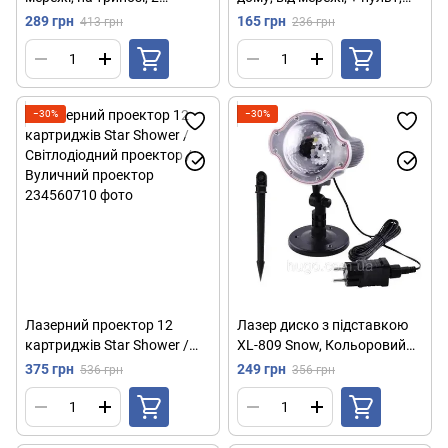
кольори (зелений,
Star shower / Вуличний
289 грн
165 грн
413 грн
236 грн
червоний) + Пульт, RD-7197
проектор / Лазер проектор
/ Лазерний проектор
для вулиці
−30%
−30%
Лазерний проектор 12
Лазер диско з підставкою
картриджів Star Shower /
XL-809 Snow, Кольоровий
Світлодіодний проектор /
(синій, червоний, зелений) /
375 грн
249 грн
536 грн
356 грн
Вуличний проектор
Новорічний лазерний
проектор / Вуличний
проектор