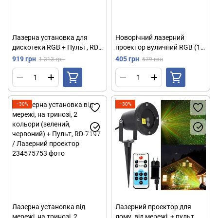
Лазерна установка для
Новорічний лазерний
дискотеки RGB + Пульт, RD-
проектор вуличний RGB (12
8010L, Зелений / Диско-
малюнків), від мережі, RD-
919 грн
405 грн
1 313 грн
579 грн
проектор / Лазерний
8001 / Лазерна установка
проектор
−30%
−30%
Лазерна установка від
Лазерний проектор для
мережі, на тринозі, 2
дому, від мережі, + пульт,