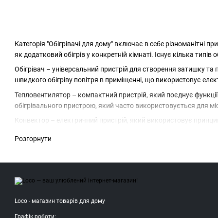
Категорія "Обігрівачі для дому" включає в себе різноманітні пр
як додатковий обігрів у конкретній кімнаті. Існує кілька типів о
Обігрівач – універсальний пристрій для створення затишку та 
швидкого обігріву повітря в приміщенні, що використовує елек
Тепловентилятор – компактний пристрій, який поєднує функції 
обігрівального пристрою, який часто використовується для міс
Конвектор – електричний пристрій, який використовує принцип к
використовує керамічні елементи для швидкого та ефективного
Розгорнути
потік теплого повітря.
Електрообігрівач – загальне найменування для пристроїв, що 
для забезпечення тепла та комфорту в домашній обстановці. Рі
Loco - магазин товарів для дому
Графік роботи: