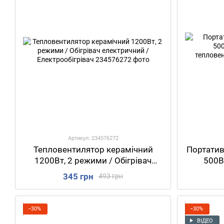
Артикул: 234576272
Тепловентилятор керамічний
Портативн
1200Вт, 2 режими / Обігрівач
500Вт
електричний / Електрообігрівач
т
345 грн
493 грн
−30%
−30%
ВІДЕО