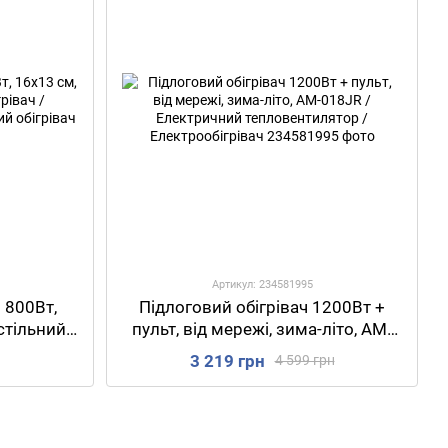
Артикул: 234581995
 800Вт,
Підлоговий обігрівач 1200Вт +
стільний
пульт, від мережі, зима-літо, AM-
илятор /
018JR / Електричний
3 219 грн
4 599 грн
івач
тепловентилятор /
Електрообігрівач