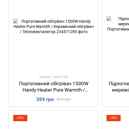
Артикул: 234571285
Портативний обігрівач 1500W
Підлого
Handy Heater Pure Warmth /
мережі,
Керамічний обігрівач /
Порт
359 грн
513 грн
Тепловентилятор
−30%
−30%