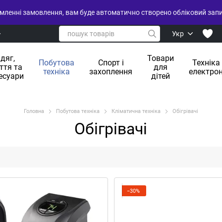
ленні замовлення, вам буде автоматично створено обліковий запис
Укр
дяг,
Товари
Побутова
Спорт і
Техніка
ття та
для
техніка
захоплення
електрон
есуари
дітей
Головна
Побутова техніка
Кліматична техніка
Обігрівачі
Обігрівачі
−30%