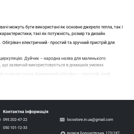
рівачі можуть бути використані як основне джерело тепла, так і
і характеристики, такі як потужність, розмір та дизайн.
 Обігрівач електричний - простий та зручний пристрій для
а циркуляцію. Дуйчик – народна назва для маленького
ча, що зазвичай використовується в домашніх умовах.
 розподіл тепла. Керамічний обігрівач – пристрій, який
який прогріває повітря з використанням електрики та створює
рувальник для дому – спеціалізований пристрій, розроблений
лежно від уподобань користувача та особливостей приміщення.
Контактна інформація
095 202-47-22
locostore.in.ua@gmail.com
050 101-12-33
вулиця Борщагівська, 173/187,