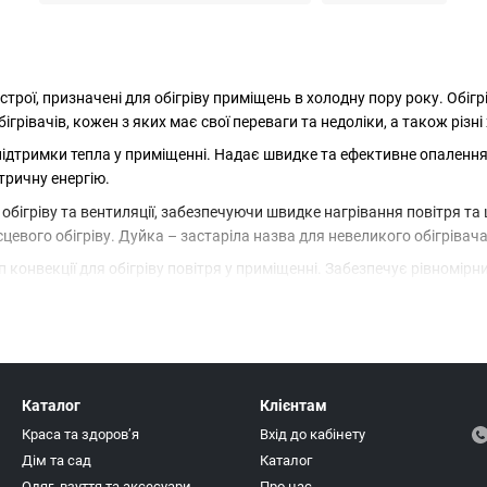
истрої, призначені для обігріву приміщень в холодну пору року. Обіг
бігрівачів, кожен з яких має свої переваги та недоліки, а також різн
підтримки тепла у приміщенні. Надає швидке та ефективне опалення.
тричну енергію.
обігріву та вентиляції, забезпечуючи швидке нагрівання повітря т
цевого обігріву. Дуйка – застаріла назва для невеликого обігріва
онвекції для обігріву повітря у приміщенні. Забезпечує рівномірний
 обігріву повітря. Електричний конвектор – ефективний пристрій, 
перетворюють електроенергію на тепло для обігріву приміщень. боб
зні типи обігрівачів надають різноманітні варіанти для вибору, за
Каталог
Клієнтам
Краса та здоровʼя
Вхід до кабінету
Дім та сад
Каталог
Одяг, взуття та аксесуари
Про нас