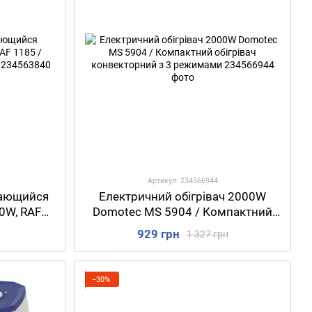
Артикул: 234566944
щающийся
Електричний обігрівач 2000W
0W, RAF
Domotec MS 5904 / Компактний
ель
обігрівач конвекторний з 3
929 грн
1 327 грн
режимами
−30%