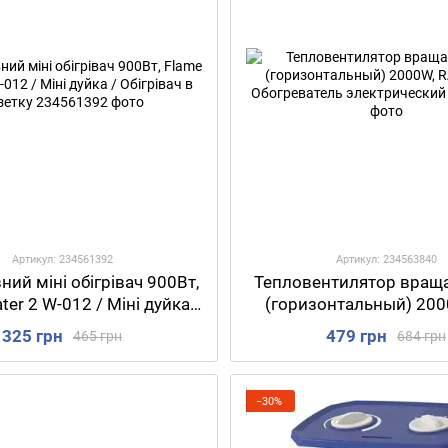
Артикул: 234561392
Артикул: 234563840
ий міні обігрівач 900Вт,
Тепловентилятор вра
ter 2 W-012 / Міні дуйка /
(горизонтальный) 200
бігрівач в розетку
1185 / Обогреват
325 грн
479 грн
465 грн
684 грн
электрический
−30%