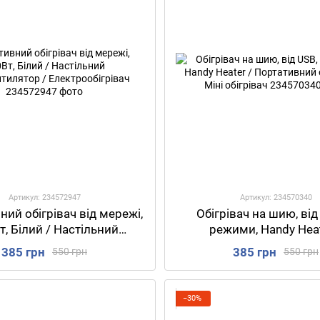
Артикул: 234572947
Артикул: 234570340
ий обігрівач від мережі,
Обігрівач на шию, від
, Білий / Настільний
режими, Handy Heat
епловентилятор /
Портативний обігрівач
385 грн
385 грн
550 грн
550 грн
Електрообігрівач
обігрівач
−30%