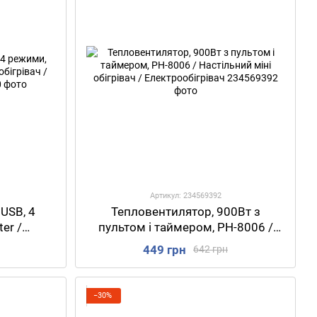
Артикул: 234569392
 USB, 4
Тепловентилятор, 900Вт з
er /
пультом і таймером, PH-8006 /
 / Міні
Настільний міні обігрівач /
449 грн
642 грн
Електрообігрівач
−30%