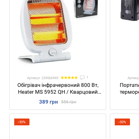
1
Артикул: 234566945
Артику
Обігрівач інфрачервоний 800 Вт,
Портати
Heater MS 5952 QH / Кварцовий
терморе
електрообігрівач
HANDY HE
389 грн
556 грн
теплов
−30%
−30%