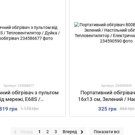
Артикул: 234586677
Артикул: 234590590
ний обігрівач з пультом
Портативний обігрівач
ід мережі, E68S /
16х13 см, Зелений / На
вентилятор / Дуйка /
обігрівач / Тепловент
819 грн
325 грн
1 170 грн
464 грн
Електрообігрівач
Електричний обігр
Назад
1
2
3
Вперед
Показати всі