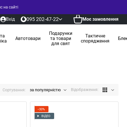
 на сайті
095 202-47-22
Вхід
Моє замовлення
Подарунки
 та
Тактичне
Автотовари
та товари
Бле
іка
спорядження
для свят
Відображення:
Сортування:
за популярністю
−30%
ВІДЕО