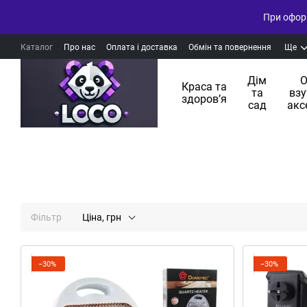
При оформ
Каталог
Про нас
Оплата і доставка
Обмін та повернення
Ще
Дім
О
Краса та
та
взу
здоровʼя
сад
акс
Фільтр
Ціна, грн
−30%
−30%