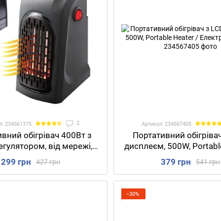
2
л: 234561375
Артикул: 234567405
вний обігрівач 400Вт з
Портативний обігрівач
гулятором, від мережі,
дисплеєм, 500W, Portable
ATER / Керамічний міні
Електрообігріва
299 грн
379 грн
427 грн
541 грн
ентилятор в розетку з
таймером
−30%