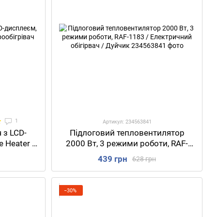
1
Артикул: 234563841
 з LCD-
Підлоговий тепловентилятор
 Heater /
2000 Вт, 3 режими роботи, RAF-
ч
1183 / Електричний обігірвач /
439 грн
628 грн
Дуйчик
−30%