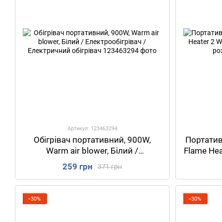
Артикул: 123463294
Обігрівач портативний, 900W,
Портативн
Warm air blower, Білий /
Flame Hea
Електрообігрівач / Електричний
О
259 грн
371 грн
обігрівач
−30%
−30%