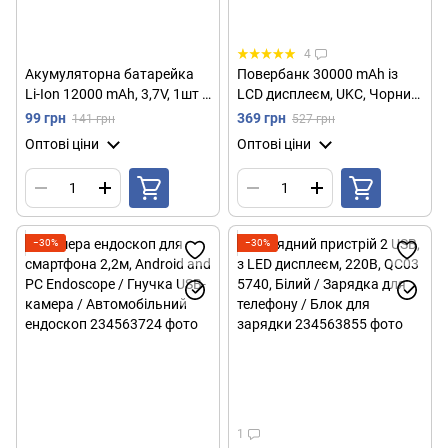
4
Акумуляторна батарейка
Повербанк 30000 mAh із
Li-Ion 12000 mAh, 3,7V, 1шт /
LCD дисплеєм, UKC, Чорний
Багаторазовий літій іонний
/ Power Bank / Павербанк
99 грн
369 грн
141 грн
527 грн
акумулятор 18650
для телефону /
Оптові ціни
Оптові ціни
Портативний зарядний
пристрій
−30%
−30%
1