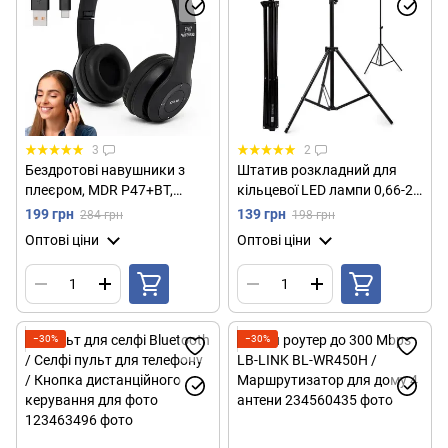
3
2
Бездротові навушники з
Штатив розкладний для
плеєром, MDR P47+BT,
кільцевої LED лампи 0,66-2
Чорний / Накладні
м / Штатив складний для
199 грн
139 грн
284 грн
198 грн
навушники bluetooth /
студійного світла / Стійка-
Оптові ціни
Оптові ціни
Навушники бездротові
тренога
−30%
−30%