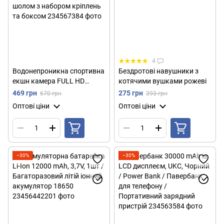
4
Водонепроникна спортивна
Бездротові навушники з
екшн камера FULL HD
котячими вушками рожеві
1080p, A7, ACTION CAMERA
469 грн
275 грн
670 грн
393 грн
/ Екшн камера на шолом з
Оптові ціни
Оптові ціни
набором кріплень та
боксом
−30%
−30%