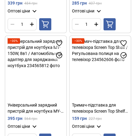
HDL-117-B-2 / Кріплення для
геймпадом / Дитяча
339 грн
285 грн
484 грн
407 грн
телевізора та монітора /
консоль з додатковим
Оптові ціни
Оптові ціни
Поворотний кронштейн для
джойстиком
ТБ
−30%
−30%
Універсальний зарядний
Тримач-підставка для
пристрій для ноутбука MY-
телевізора Screen Top Shelf /
150W, 8в1 / Автомобільний
Регульована полиця на
395 грн
159 грн
564 грн
227 грн
адаптер для заряджання
телевізор
Оптові ціни
Оптові ціни
ноутбука