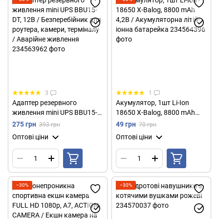
3
1
Адаптер резервного
Акумулятор, 1шт Li-Ion
живлення mini UPS BBU15-
18650 X-Balog, 8800 mAh
DT, 12В / Безперебійник для
4,2В / Акумуляторна літій-
275 грн
49 грн
393 грн
70 грн
роутера, камери, терміналу
іонна батарейка
Оптові ціни
Оптові ціни
/ Аварійне живлення
−30%
−30%