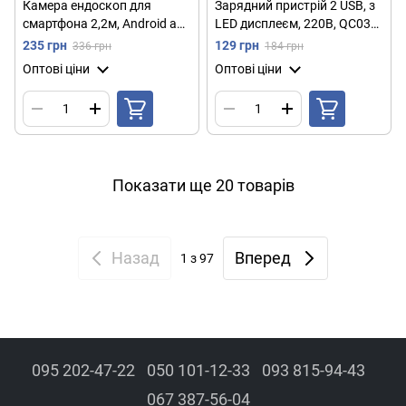
Камера ендоскоп для
Зарядний пристрій 2 USB, з
смартфона 2,2м, Android and
LED дисплеєм, 220В, QC03
PC Endoscope / Гнучка USB-
5740, Білий / Зарядка для
235 грн
129 грн
336 грн
184 грн
камера / Автомобільний
телефону / Блок для
Оптові ціни
Оптові ціни
ендоскоп
зарядки
Показати ще 20 товарів
Назад
Вперед
1
з 97
095 202-47-22
050 101-12-33
093 815-94-43
067 387-56-04