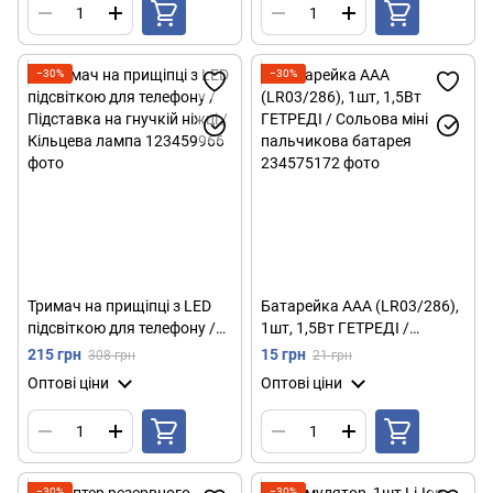
−30%
−30%
Тримач на прищіпці з LED
Батарейка ААА (LR03/286),
підсвіткою для телефону /
1шт, 1,5Вт ГЕТРЕДІ /
Підставка на гнучкій ніжці /
Сольова міні пальчикова
215 грн
15 грн
308 грн
21 грн
Кільцева лампа
батарея
Оптові ціни
Оптові ціни
−30%
−30%