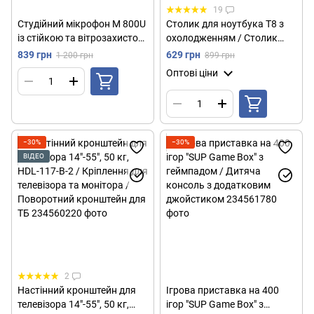
19
Студійний мікрофон M 800U
Столик для ноутбука T8 з
із стійкою та вітрозахистом
охолодженням / Столик
/ Конденсаторний мікрофон
трансформер переносний
839 грн
629 грн
1 200 грн
899 грн
для звукозапису
Оптові ціни
−30%
−30%
ВІДЕО
2
Настінний кронштейн для
Ігрова приставка на 400
телевізора 14"-55", 50 кг,
ігор "SUP Game Box" з