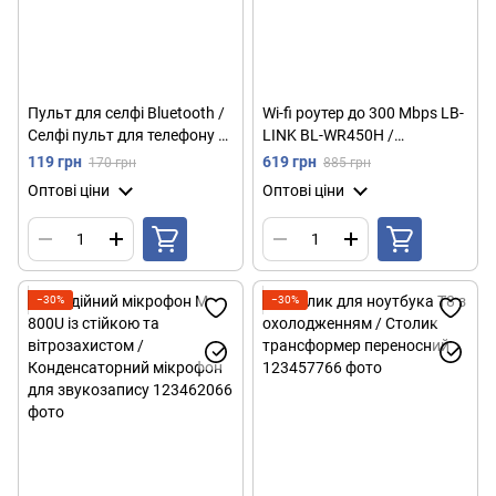
Пульт для селфі Bluetooth /
Wi-fi роутер до 300 Mbps LB-
Селфі пульт для телефону /
LINK BL-WR450H /
Кнопка дистанційного
Маршрутизатор для дому 4
119 грн
619 грн
170 грн
885 грн
керування для фото
антени
Оптові ціни
Оптові ціни
−30%
−30%