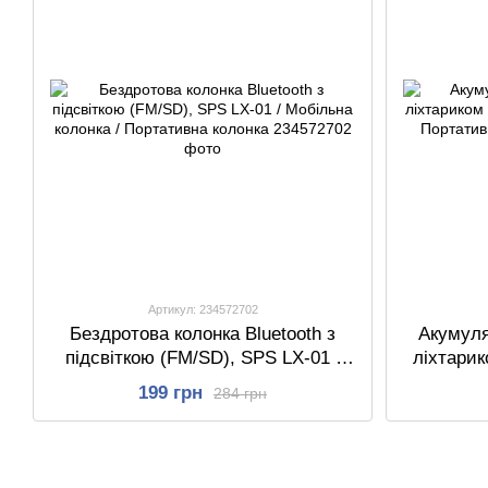
Артикул: 234572702
Бездротова колонка Bluetooth з
Акумуля
підсвіткою (FM/SD), SPS LX-01 /
ліхтари
Мобільна колонка / Портативна
177LED /
199 грн
284 грн
колонка