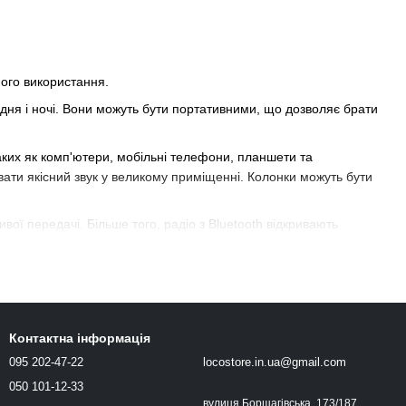
ного використання.
с дня і ночі. Вони можуть бути портативними, що дозволяє брати
таких як комп'ютери, мобільні телефони, планшети та
ювати якісний звук у великому приміщенні. Колонки можуть бути
ї передачі. Більше того, радіо з Bluetooth відкривають
трої забезпечують відмінну якість звуку та бездротову
Звукові карти, у свою чергу, збагачують аудіофайли, роблячи
Контактна інформація
095 202-47-22
locostore.in.ua@gmail.com
насиченим та якісним.
050 101-12-33
вулиця Борщагівська, 173/187,