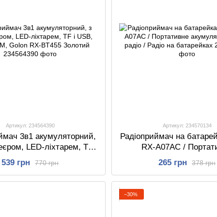
Артикул: 234564390
Артикул: 234570134
ймач 3в1 акумуляторний,
Радіоприймач на батарей
єром, LED-ліхтарем, TF і
RX-A07AC / Портат
/SW/AM, Golon RX-BT455
акумуляторне FM-радіо /
539 грн
265 грн
770 грн
378 грн
Золотий
батарейках
−30%