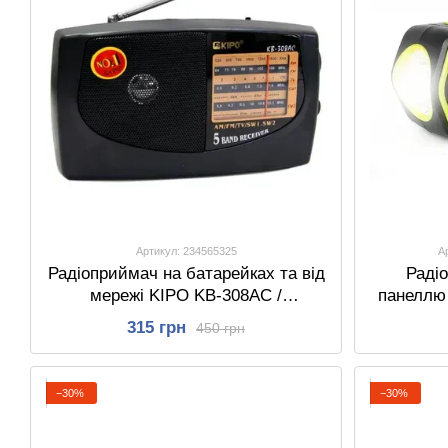
Артикул: 234565325
А
Радіоприймач на батарейках та від
Раді
мережі KIPO KB-308AC /
панеллю 
Портативне радіо з антеною /
МР3-пле
315 грн
450 грн
Акумуляторне FM радіо
Портатив
колонка
−30%
−30%