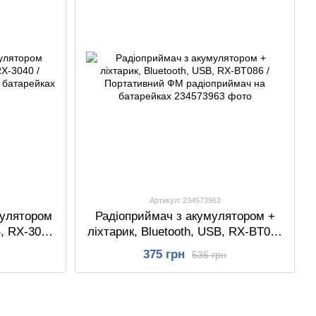
Артикул: 234573963
мулятором
Радіоприймач з акумулятором +
, RX-3040
ліхтарик, Bluetooth, USB, RX-BT086
иймач на
/ Портативний ФМ радіоприймач
375 грн
536 грн
на батарейках