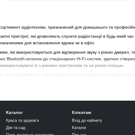
асортимент аудіотехніки, призначений для домашнього та професій
пактні пристрої, які дозволяють слухати радіостанції в будь-який ча
призначеними для встановлення вдома чи в офісі.
теми, які використовуються для відтворення звуку з різних джерел, 
вних Bluetooth-колонок до стаціонарних Hi-Fi-систем, здатних створ
 використовувати їх з різними пристроями та на різних площах.
чисте відтворення, гарантуючи, що ви не пропустите жодної важливо
їв, дозволяючи стримувати музику та аудіоконтент.
 незамінними супутниками для любителів музики. Ці компактні прис
і.
илювачі звуку, здатні виділити кожну ноту з особливою яскравістю. 
Каталог
Клієнтам
Краса та здоровʼя
Вхід до кабінету
необхідне для того, щоб зробити ваш звуковий простір максимально 
Дім та сад
Каталог
Одяг, взуття та аксесуари
Про нас