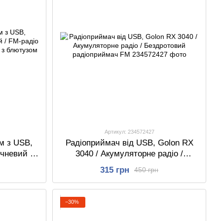
Артикул: 234572427
м з USB,
Радіоприймач від USB, Golon RX
чневий /
3040 / Акумуляторне радіо /
ортативне
Бездротовий радіоприймач FM
315 грн
450 грн
м
−30%