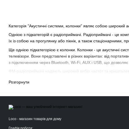
Категорія "Акустичні системи, колонки" являє собою широкий 
Однією з підкатегорій є радіоприймачі. Радіоприймачі - це ком
їх із собою на прогулянку або пікнік, а також стаціонарними, 
Ще однією підкатегорією є колонки. Колонки - це акустичні сис
телевізори. Вони представлені в різних варіантах: від портати
з підключенням через Bluetooth, Wi-Fi, AUX і USB, що дозволяє
ФМ-радіоприймачі надають широкий вибір частот та кришталево 
додаткові можливості для бездротового підключення до пристро
Розгорнути
Переходячи до портативних аудіосистем, блютуз-колонки стають
свободу, що дозволяє створювати атмосферу в будь-якому місц
Для покращення звучання вашої аудіосистеми представлені підс
звучання ще більш насиченим та глибоким.
У категорії аудіотехніки нашого асортименту ви знайдете все 
Loco - магазин товарів для дому
Графік роботи: