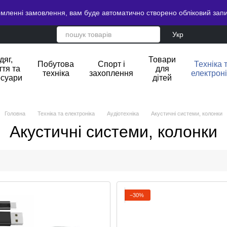
ленні замовлення, вам буде автоматично створено обліковий запи
Укр
дяг,
Товари
Побутова
Спорт і
Техніка 
ття та
для
техніка
захоплення
електрон
есуари
дітей
Головна
Техніка та електроніка
Аудіотехніка
Акустичні системи, колонки
Акустичні системи, колонки
−30%