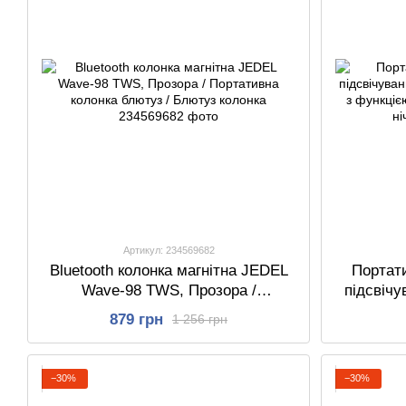
Артикул: 234569682
Bluetooth колонка магнітна JEDEL
Портати
Wave-98 TWS, Прозора /
підсвічу
Портативна колонка блютуз /
Колонк
879 грн
1 256 грн
Блютуз колонка
Blue
−30%
−30%