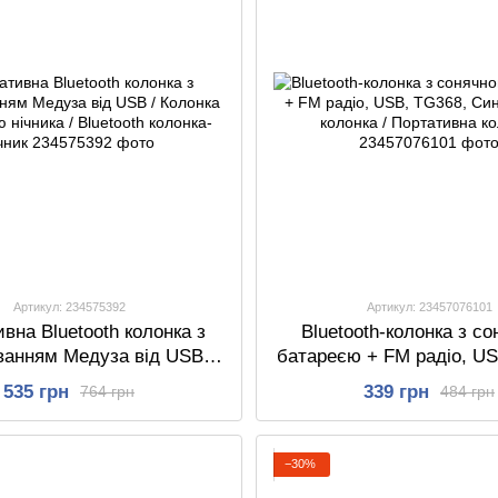
Артикул: 234575392
Артикул: 23457076101
вна Bluetooth колонка з
Bluetooth-колонка з с
ванням Медуза від USB /
батареєю + FM радіо, US
а з функцією нічника /
Синя / Блютуз колон
535 грн
339 грн
764 грн
484 грн
tooth колонка-нічник
Портативна колон
−30%