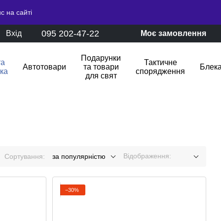
с на сайті
095 202-47-22
Вхід
Моє замовлення
Подарунки
та
Тактичне
Автотовари
та товари
Блека
іка
спорядження
для свят
Відображення:
Сортування:
за популярністю
−30%