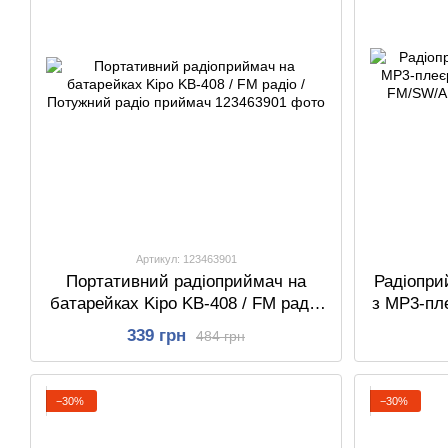
Артикул: 123463901
Портативний радіоприймач на
Радіопри
батарейках Kipo KB-408 / FM радіо
з МР3-пле
/ Потужний радіо приймач
USB, FM
339 грн
484 грн
−30%
−30%