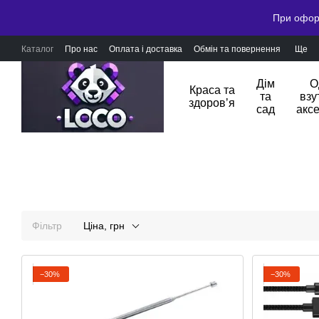
При оформ
Каталог
Про нас
Оплата і доставка
Обмін та повернення
Ще
Дім
О
Краса та
та
взу
здоровʼя
сад
акс
Фільтр
Ціна, грн
−30%
−30%