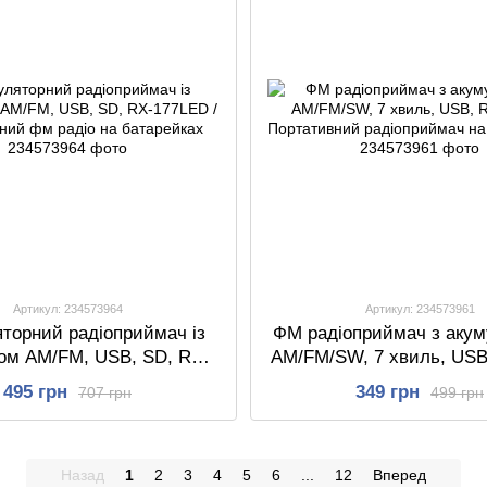
Артикул: 234573964
Артикул: 234573961
торний радіоприймач із
ФМ радіоприймач з аку
ком AM/FM, USB, SD, RX-
AM/FM/SW, 7 хвиль, USB
 Портативний фм радіо на
/ Портативний радіопр
495 грн
349 грн
707 грн
499 грн
батарейках
батарейках
Назад
1
2
3
4
5
6
...
12
Вперед