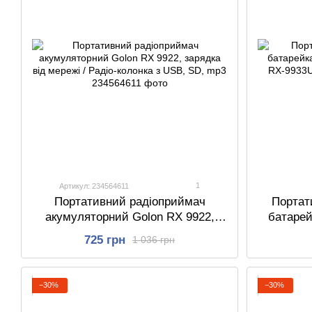
1
Артикул: 234564611
Портативний радіоприймач
Портат
акумуляторний Golon RX 9922,
батарей
зарядка від мережі / Радіо-колонка
Golon R
725 грн
1 036 грн
з USB, SD, mp3
−30%
−30%