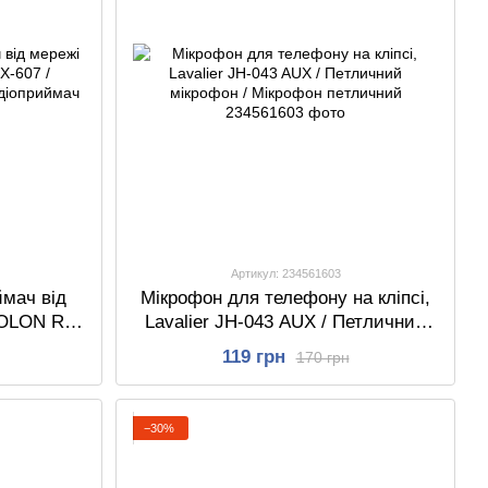
Артикул: 234561603
мач від
Мікрофон для телефону на кліпсі,
GOLON RX-
Lavalier JH-043 AUX / Петличний
діо / FM
мікрофон / Мікрофон петличний
119 грн
170 грн
−30%