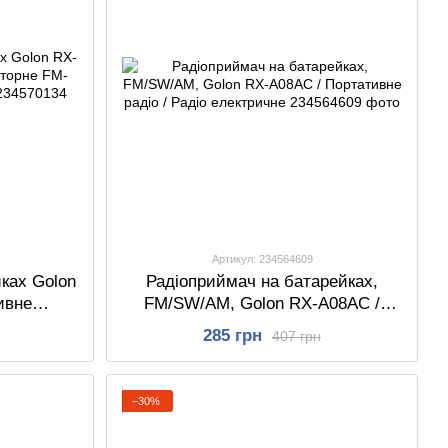
Артикул: 234564609
ках Golon
Радіоприймач на батарейках,
ивне
FM/SW/AM, Golon RX-A08AC /
 Радіо на
Портативне радіо / Радіо
285 грн
407 грн
електричне
−30%