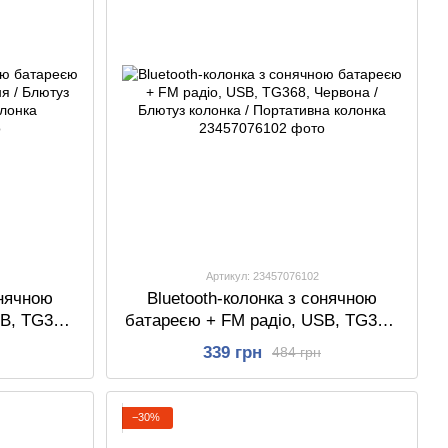
Артикул: 23457076102
онячною
Bluetooth-колонка з сонячною
B, TG368,
батареєю + FM радіо, USB, TG368,
ка /
Червона / Блютуз колонка /
339 грн
484 грн
ка
Портативна колонка
−30%