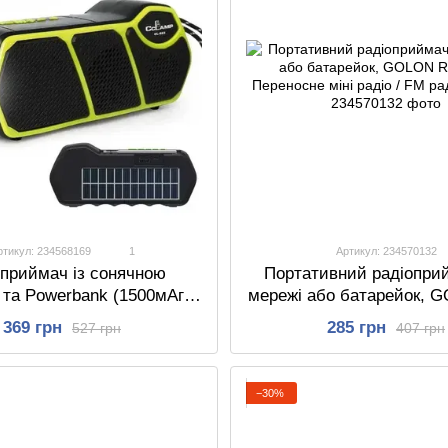
ртикул: 234568169
1
Артикул: 234570132
Портативний радіоприй
оприймач із сонячною
мережі або батарейок, 
та Powerbank (1500мАг),
607 / Переносне міні ра
єром, CL-823, Зелений /
285 грн
369 грн
407 грн
527 грн
радіоприймач
на бездротова Bluetooth
 / LED ліхтар з сонячною
панеллю
−30%