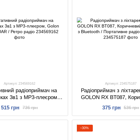
Артикул: 234569162
Артикул: 234575187
ивний радіоприймач на
Радіоприймач з ліхтаре
ках 3в1 з МР3-плеєром,
GOLON RX BT087, Кори
X-9933UAR / Ретро радіо
FM-радіо з Bluetooth / П
515 грн
375 грн
736 грн
536 грн
радіо з блютузо
−30%