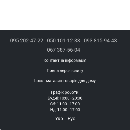
Тиха робота
– не створює зайвого шуму.
Енергоощадність
– сучасні моделі споживають мало
електроенергії.
Довговічність
– витримують постійну роботу у вологому
середовищі.
095 202-47-22
050 101-12-33
093 815-94-43
067 387-56-04
Контактна інформація
Повна версія сайту
Loco - магазин товарів для дому
Графік роботи:
Будні: 10:00–20:00
Сб: 11:00–17:00
Нд: 11:00–17:00
Укр
Рус