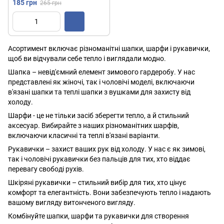
шапка-вушанка / Тепла
185 грн
265 грн
зимова шапка
Асортимент включає різноманітні шапки, шарфи і рукавички,
щоб ви відчували себе тепло і виглядали модно.
Шапка – невід'ємний елемент зимового гардеробу. У нас
представлені як жіночі, так і чоловічі моделі, включаючи
в'язані шапки та теплі шапки з вушками для захисту від
холоду.
Шарфи - це не тільки засіб зберегти тепло, а й стильний
аксесуар. Вибирайте з наших різноманітних шарфів,
включаючи класичні та теплі в'язані варіанти.
Рукавички – захист ваших рук від холоду. У нас є як зимові,
так і чоловічі рукавички без пальців для тих, хто віддає
перевагу свободі рухів.
Шкіряні рукавички – стильний вибір для тих, хто цінує
комфорт та елегантність. Вони забезпечують тепло і надають
вашому вигляду витонченого вигляду.
Комбінуйте шапки, шарфи та рукавички для створення