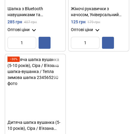
Шапка з Bluetooth
Жіночі рукавички з
навушниками та
начосом, Універсальний
мікрофоном 22х21см, від
розмір / Чорні рукавички /
285 грн
125 грн
407 грн
179 грн
USB / Трикотажна шапка з
Зимові рукавички в'язані
Оптові ціни
Оптові ціни
гарнітурою / Шапка-
колонка
−30%
Дитяча шапка вушанка (5-
10 років), Сіра / В'язана