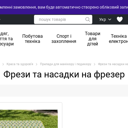
ленні замовлення, вам буде автоматично створено обліковий запис
Укр
дяг,
Товари
Побутова
Спорт і
Техніка
ття та
для
техніка
захоплення
електрон
есуари
дітей
Краса та здоровʼя
Прилади для манікюру і педикюру
Фрези та насадки н
Фрези та насадки на фрезер