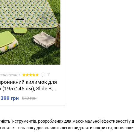
11
 23456928407
проникний килимок для
а (195х145 см), Slide B,
й з листям / Складаний
399 грн
570 грн
лед для кемпінгу
нітність інструментів, розроблених для максимальної ефективності у
для зняття гель-лаку дозволяють легко видаляти покриття, оновлююч