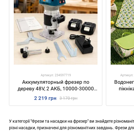
Артикул: 234597719
Артикул:
Аккумуляторный фрезер по
Водоне
дереву 48V, 2 АКБ, 10000-30000
пікнік
об/мин, Синий / Кромочный
Салатови
2 219 грн
3 170 грн
фрезер / Ручной фрезер для
п
дерева
У категорії "Фрези та насадки на фрезер" ви знайдете різнома
різні насадки, призначені для різноманітних завдань. Фрези 