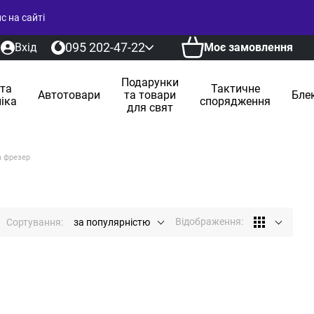
 на сайті
095 202-47-22
Вхід
Моє замовлення
Подарунки
 та
Тактичне
Автотовари
та товари
Бле
іка
спорядження
для свят
а фрезер
Відображення:
Сортування:
за популярністю