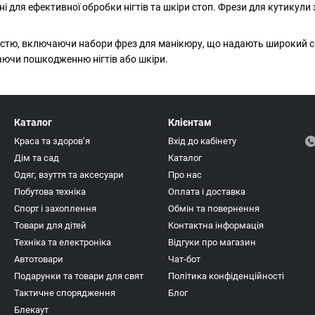
і для ефективної обробки нігтів та шкіри стоп. Фрези для кутикул
істю, включаючи набори фрез для манікюру, що надають широкий спе
аючи пошкодженню нігтів або шкіри.
Каталог
Клієнтам
Краса та здоровʼя
Вхід до кабінету
Дім та сад
Каталог
Одяг, взуття та аксесуари
Про нас
Побутова техніка
Оплата і доставка
Спорт і захоплення
Обмін та повернення
Товари для дітей
Контактна інформація
Техніка та електроніка
Відгуки про магазин
Автотовари
Чат-бот
Подарунки та товари для свят
Політика конфіденційності
Тактичне спорядження
Блог
Блекаут