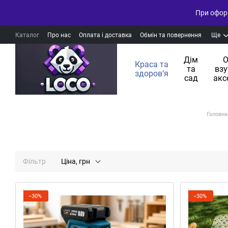
При оформ
Каталог
Про нас
Оплата і доставка
Обмін та повернення
Ще
Дім
О
Краса та
та
взу
здоровʼя
сад
акс
Головна
Фільтр
Ціна, грн
−30%
−30%