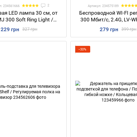
2
л: 234561666
Артикул: 234575189
ая LED лампа 30 см, от
Беспроводной WI-FI ре
J 300 Soft Ring Light /
300 Мбит/с, 2.4G, LV-W
дная лампа / Кольцевая
Усилитель сигнала в р
229 грн
279 грн
327 грн
399 грн
мпа с держателем для
Расширитель сигнала дл
телефона
−30%