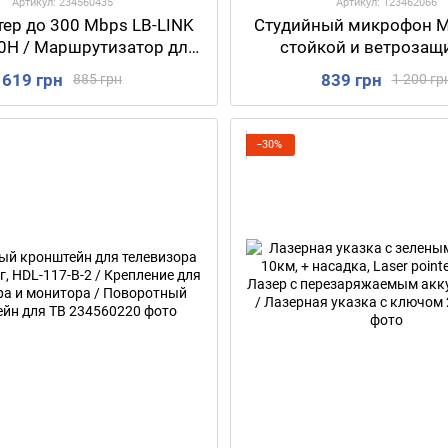
Артикул: 234560435
Артикул: 123462066
утер до 300 Mbps LB-LINK
Студийный микрофон M
0H / Маршрутизатор для
стойкой и ветрозащи
дома 4 антенны
Конденсаторный микр
619 грн
839 грн
885 грн
1 200 гр
звукозаписи
−30%