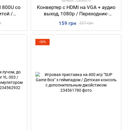
Артикул: 234566319
 800U со
Конвертер с HDMI на VGA + аудио
той /
выход, 1080р / Переходник-
офон для
преобразователь сигнала с HDMI
159 грн
н
227 грн
на VGA
−30%