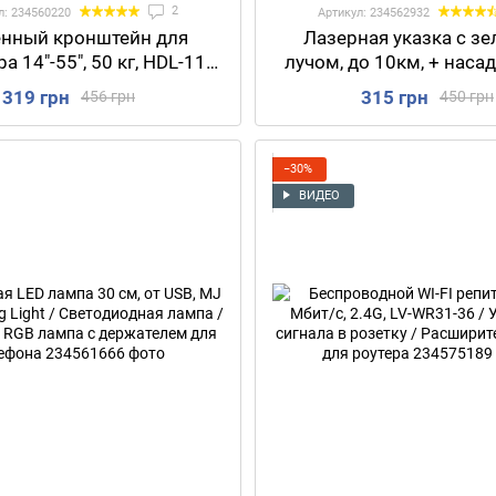
2
л: 234560220
Артикул: 234562932
енный кронштейн для
Лазерная указка с з
а 14"-55", 50 кг, HDL-117-
лучом, до 10км, + насад
епление для телевизора и
pointer YL-303 / Ла
319 грн
315 грн
456 грн
450 грн
итора / Поворотный
перезаряжаемым аккум
ронштейн для ТВ
/ Лазерная указка с 
−30%
ВИДЕО