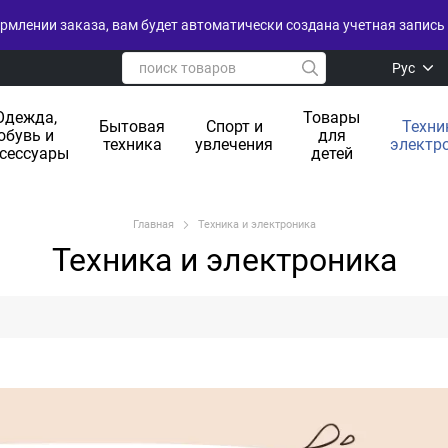
рмлении заказа, вам будет автоматически создана учетная запись 
Рус
Одежда,
Товары
Бытовая
Спорт и
Техни
обувь и
для
техника
увлечения
электр
сессуары
детей
Главная
Техника и электроника
Техника и электроника