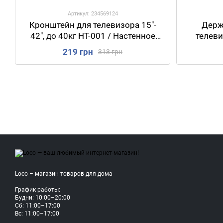
Артикул: 234569124
Кронштейн для телевизора 15"-
Держ
42", до 40кг HT-001 / Настенное
телеви
крепление для ТВ
Регулиру
219 грн
313 грн
Loco – магазин товаров для дома
График работы:
Будни: 10:00–20:00
Сб: 11:00–17:00
Вс: 11:00–17:00