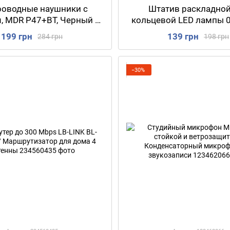
роводные наушники с
Штатив раскладной
, MDR P47+BT, Черный /
кольцевой LED лампы 0,
ые наушники bluetooth /
Штатив складной для с
199 грн
139 грн
284 грн
198 грн
ники беспроводные
света / Стойка-тре
−30%