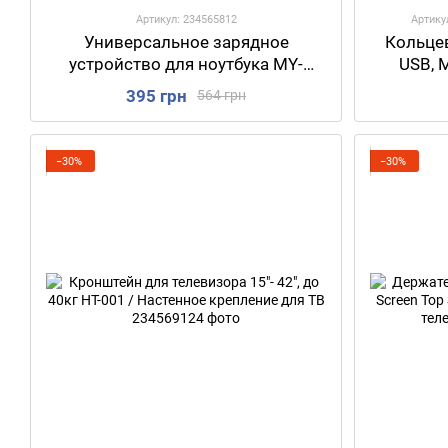
Артикул: 234565812
Артику
Универсальное зарядное
Кольцев
устройство для ноутбука MY-
USB, M
150W, 8в1 / Автомобильный
Светодио
395 грн
564 грн
адаптер для зарядки ноутбука
RGB ла
−30%
−30%