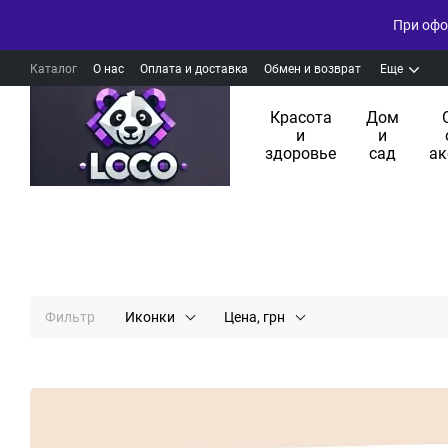
При офо
Каталог
О нас
Оплата и доставка
Обмен и возврат
Еще
Красота
Дом
и
и
здоровье
сад
ак
Фильтр
Иконки
Цена, грн