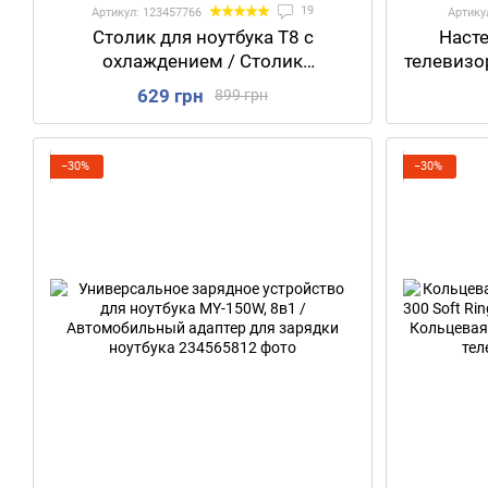
19
Артикул: 123457766
Артику
Столик для ноутбука T8 с
Наст
охлаждением / Столик
телевизор
трансформер переносной
B-2 / Кр
629 грн
899 грн
мон
к
−30%
−30%