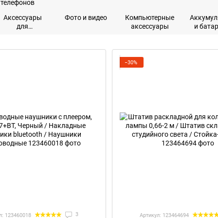
Аксессуары
Фото и видео
Компьютерные
Аккумул
для
аксессуары
и бата
мобильных
телефонов
−30%
3
л: 123460018
Артикул: 123464694