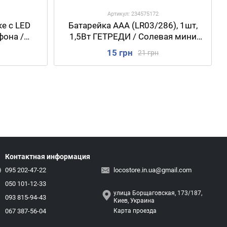
Артикул: 234575172
е с LED
Батарейка ААА (LR03/286), 1шт,
фона /
1,5Вт ГЕТРЕДИ / Солевая мини
ножке /
пальчиковая батарея
15 грн
21 грн
а
Контактная информация
095 202-47-22
locostore.in.ua@gmail.com
050 101-12-33
улица Борщаговская, 173/187,
093 815-94-43
Киев, Украина
067 387-56-04
Карта проезда