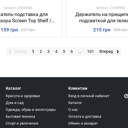
Артикул: 234562606
Артикул: 123459966
атель-подставка для
Держатель на прищепк
зора Screen Top Shelf /
подсветкой для теле
емая полка на телевизор
Подставка на гибкой 
159 грн
215 грн
227 грн
308 грн
Кольцевая ламп
Назад
1
2
3
4
5
6
...
101
Вперед
Каталог
Клиентам
Красота и здоровье
Вход в личный кабинет
Дом и сад
Каталог
Одежда, обувь и аксессуары
О нас
Бытовая техника
Оплата и доставка
Спорт и увлечения
Обмен и возврат