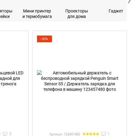
яторы
Мини принтер
Проекторы
Гаджет
рейки
и термобумага
для дома
−30%
2
1
Артикул: 123457480