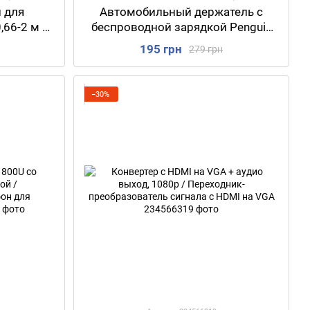
 для
Автомобильный держатель с
66-2 м /
беспроводной зарядкой Penguin
тудийного
Smart Sensor S5 / Держатель
195 грн
279 грн
нога
зарядка для телефона в машину
−30%