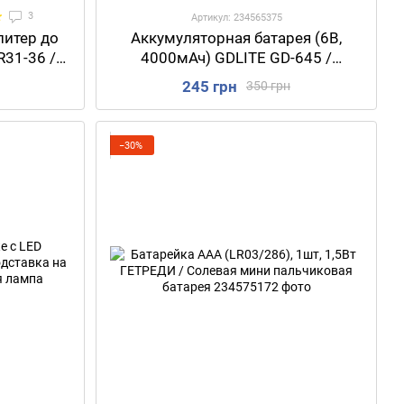
3
Артикул: 234565375
питер до
Аккумуляторная батарея (6В,
R31-36 /
4000мАч) GDLITE GD-645 /
озетку /
Свинцово-кислотный
245 грн
350 грн
я роутера
аккумулятор / Аккумулятор для
весов, фонарей
−30%