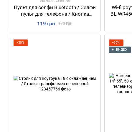
Артикул: 123463496
Пульт для селфи Bluetooth / Селфи
Wi-fi ро
пульт для телефона / Кнопка
BL-WR45
дистанционного управления для
119 грн
170 грн
фото
−30%
−30%
ВИДЕО