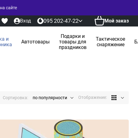
на сайте
095 202-47-22
Вход
Мой заказ
Подарки и
ка и
Тактическое
Автотовары
товары для
Б
оника
снаряжение
праздников
Отображение:
Сортировка:
по популярности