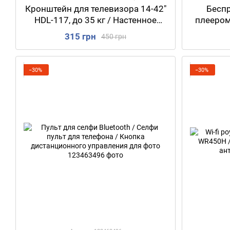
Кронштейн для телевизора 14-42"
Бесп
HDL-117, до 35 кг / Настенное
плеером
поворотное крепление для ТВ /
Накладн
315 грн
450 грн
Крепеж для телевизора и
Науш
монатора
−30%
−30%