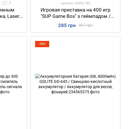
4
Артикул: 234561780
еленым
Игровая приставка на 400 игр
ка, Laser
"SUP Game Box" з геймпадом /
зер с
Детская консоль с
285 грн
407 грн
улятором
дополнительным джойстиком
ключом
−30%