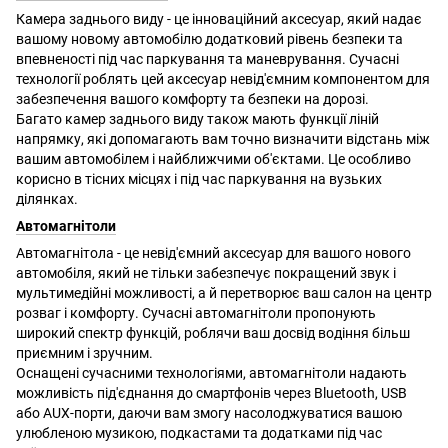
Камера заднього виду - це інноваційний аксесуар, який надає
вашому новому автомобілю додатковий рівень безпеки та
впевненості під час паркування та маневрування. Сучасні
технології роблять цей аксесуар невід'ємним компонентом для
забезпечення вашого комфорту та безпеки на дорозі.
Багато камер заднього виду також мають функції ліній
напрямку, які допомагають вам точно визначити відстань між
вашим автомобілем і найближчими об'єктами. Це особливо
корисно в тісних місцях і під час паркування на вузьких
ділянках.
Автомагнітоли
Автомагнітола - це невід'ємний аксесуар для вашого нового
автомобіля, який не тільки забезпечує покращений звук і
мультимедійні можливості, а й перетворює ваш салон на центр
розваг і комфорту. Сучасні автомагнітоли пропонують
широкий спектр функцій, роблячи ваш досвід водіння більш
приємним і зручним.
Оснащені сучасними технологіями, автомагнітоли надають
можливість під'єднання до смартфонів через Bluetooth, USB
або AUX-порти, даючи вам змогу насолоджуватися вашою
улюбленою музикою, подкастами та додатками під час