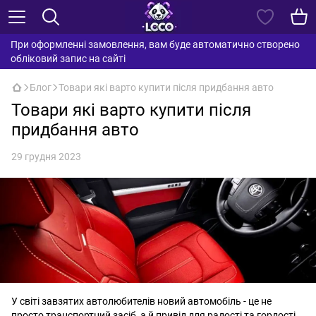
При оформленні замовлення, вам буде автоматично створено
обліковий запис на сайті
Блог
Товари які варто купити після придбання авто
Товари які варто купити після
придбання авто
29 грудня 2023
У світі завзятих автолюбителів новий автомобіль - це не
просто транспортний засіб, а й привід для радості та гордості.