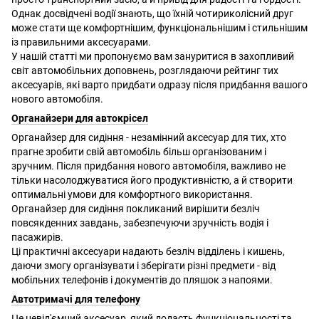
Однак досвідчені водії знають, що їхній чотириколісний друг
може стати ще комфортнішим, функціональнішим і стильнішим
із правильними аксесуарами.
У нашій статті ми пропонуємо вам зануритися в захопливий
світ автомобільних доповнень, розглядаючи рейтинг тих
аксесуарів, які варто придбати одразу після придбання вашого
нового автомобіля.
Органайзери для автокрісел
Органайзер для сидіння - незамінний аксесуар для тих, хто
прагне зробити свій автомобіль більш організованим і
зручним. Після придбання нового автомобіля, важливо не
тільки насолоджуватися його продуктивністю, а й створити
оптимальні умови для комфортного використання.
Органайзер для сидіння покликаний вирішити безліч
повсякденних завдань, забезпечуючи зручність водія і
пасажирів.
Ці практичні аксесуари надають безліч відділень і кишень,
даючи змогу організувати і зберігати різні предмети - від
мобільних телефонів і документів до пляшок з напоями.
Автотримачі для телефону
Це невід'ємний аксесуар, який додасть функціональності та