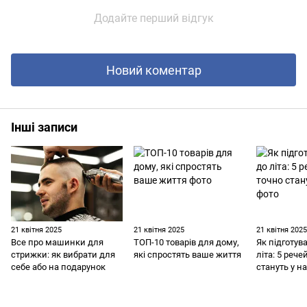
Додайте перший відгук
Новий коментар
Інші записи
21 квітня 2025
21 квітня 2025
21 квітня 202
Все про машинки для
ТОП-10 товарів для дому,
Як підготув
стрижки: як вибрати для
які спростять ваше життя
літа: 5 рече
себе або на подарунок
стануть у на