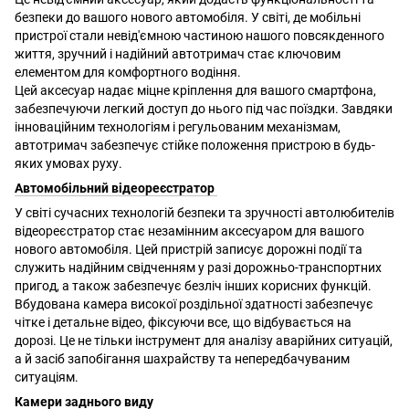
безпеки до вашого нового автомобіля. У світі, де мобільні
пристрої стали невід'ємною частиною нашого повсякденного
життя, зручний і надійний автотримач стає ключовим
елементом для комфортного водіння.
Цей аксесуар надає міцне кріплення для вашого смартфона,
забезпечуючи легкий доступ до нього під час поїздки. Завдяки
інноваційним технологіям і регульованим механізмам,
автотримач забезпечує стійке положення пристрою в будь-
яких умовах руху.
Автомобільний відеореєстратор
У світі сучасних технологій безпеки та зручності автолюбителів
відеореєстратор стає незамінним аксесуаром для вашого
нового автомобіля. Цей пристрій записує дорожні події та
служить надійним свідченням у разі дорожньо-транспортних
пригод, а також забезпечує безліч інших корисних функцій.
Вбудована камера високої роздільної здатності забезпечує
чітке і детальне відео, фіксуючи все, що відбувається на
дорозі. Це не тільки інструмент для аналізу аварійних ситуацій,
а й засіб запобігання шахрайству та непередбачуваним
ситуаціям.
Камери заднього виду