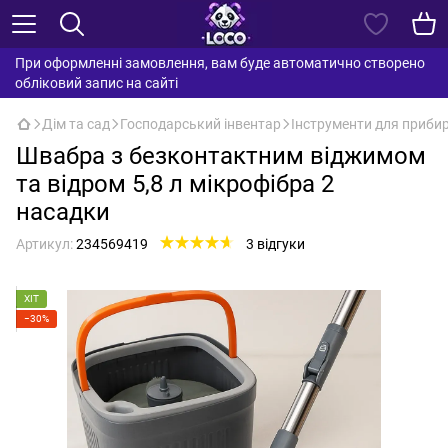
При оформленні замовлення, вам буде автоматично створено
обліковий запис на сайті
Дім та сад
Господарський інвентар
Інструменти для приби
Швабра з безконтактним віджимом
та відром 5,8 л мікрофібра 2
насадки
Артикул:
234569419
3 відгуки
ХІТ
−30%