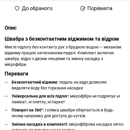
До обраного
Порівняти
Опис
Швабра з безконтактним віджимом та відром
Миєте підлогу без контакту рук з брудною водою — механізм
віджиму працює натисненням педалі. Комплект включає
швабру, відро з двома секціями та змінну насадку з
мікрофібри.
Переваги
Безконтактний віджим:
педаль на відрі дозволяє
видаляти воду без торкання насадки
Універсальна для всіх підлог:
мікрофібра не подряпує ні
ламінат, ні плитку, ні паркет
Поворот на 360°:
голівка швабри обертається в будь-
якому напрямку для доступу до кутків
Змінна насадка в комплекті:
мікрофіброва насадка легко
знімається для прання та заміни