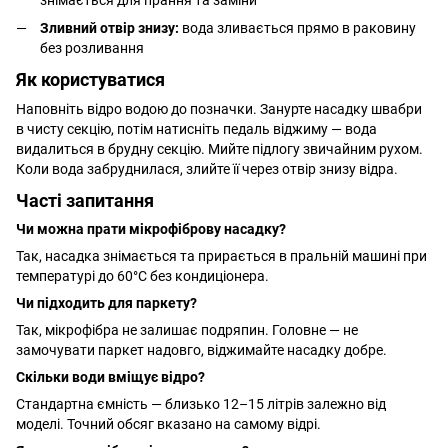
Зливний отвір знизу:
вода зливається прямо в раковину
без розливання
Як користуватися
Наповніть відро водою до позначки. Занурте насадку швабри
в чисту секцію, потім натисніть педаль віджиму — вода
видалиться в брудну секцію. Мийте підлогу звичайним рухом.
Коли вода забруднилася, злийте її через отвір знизу відра.
Часті запитання
Чи можна прати мікрофіброву насадку?
Так, насадка знімається та прирається в пральній машині при
температурі до 60°C без кондиціонера.
Чи підходить для паркету?
Так, мікрофібра не залишає подряпин. Головне — не
замочувати паркет надовго, віджимайте насадку добре.
Скільки води вміщує відро?
Стандартна ємність — близько 12–15 літрів залежно від
моделі. Точний обсяг вказано на самому відрі.