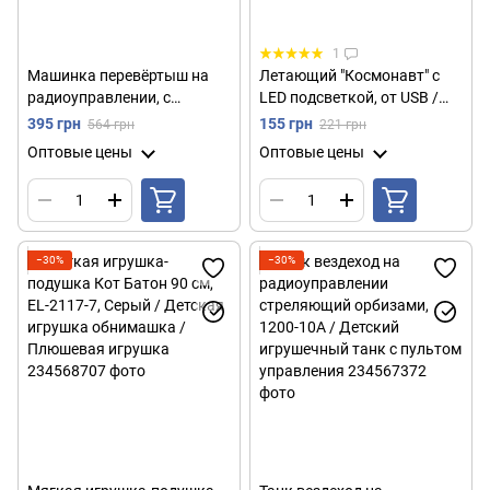
1
Машинка перевёртыш на
Летающий "Космонавт" с
радиоуправлении, с
LED подсветкой, от USB /
подсветкой и USB, Storm
Левитующий летающий
395 грн
155 грн
564 грн
221 грн
Stunt Car / Трюковая
спиннер / Индукционная
Оптовые цены
Оптовые цены
машинка трансформер
игрушка
−30%
−30%