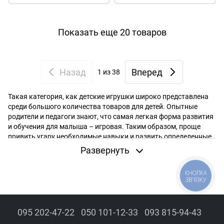
Показать еще 20 товаров
Назад
Вперед
1
из 38
Такая категория, как детские игрушки широко представлена
среди большого количества товаров для детей. Опытные
родители и педагоги знают, что самая легкая форма развития
и обучения для малыша – игровая. Таким образом, проще
привить угару необходимые навыки и развить определенные
способности.
Развернуть
Магнитные конструкторы - это увлекательные и развивающие
игрушки, которые пользуются большой популярностью среди
КНОПКА
детей. Магнитный конструктор предоставляет детям
ЗВ'ЯЗКУ
возможность творческого проектирования и строительства,
развивая при этом их логическое мышление и
пространственное воображение. Такой конструктор
095 202-47-22
050 101-12-33
093 815-94-43
становится отличным выбором для разностороннего