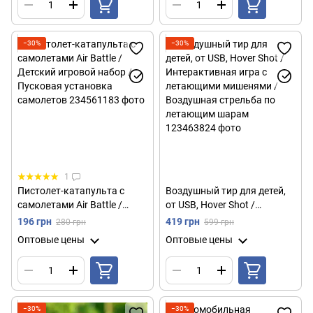
−30%
−30%
1
Пистолет-катапульта с
Воздушный тир для детей,
самолетами Air Battle /
от USB, Hover Shot /
Детский игровой набор /
Интерактивная игра с
196 грн
419 грн
280 грн
599 грн
Пусковая установка
летающими мишенями /
Оптовые цены
Оптовые цены
самолетов
Воздушная стрельба по
летающим шарам
−30%
−30%