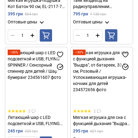
Мягкая игрушка-подушка
Танк вездеход на
Кот Батон 90 см, EL-2117-7,
радиоуправлении
Серый / Детская игрушка
стреляющий орбизами,
395 грн
795 грн
564 грн
1 136 грн
обнимашка / Плюшевая
1200-10A / Детский
Оптовые цены
Оптовые цены
игрушка
игрушечный танк с пультом
управления
−30%
−30%
2
2
Летающий шар с LED
Мягкая игрушка для сна с
подсветкой и USB, FLYING
функцией дыхания "Выдра",
SPINNER / Сенсорный
от батареек, 33,5 см,
245 грн
295 грн
350 грн
421 грн
спиннер для детей / Шар
Розовый / Успокаивающая