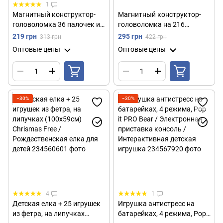
1
Магнитный конструктор-
Магнитный конструктор-
головоломка 36 палочек и
головоломка на 216
27 шариков, Разноцветный
шариков, 2,5 мм, NEOCUBE /
219 грн
295 грн
313 грн
422 грн
/ Развивающая игрушка-
Детский магнитный
Оптовые цены
Оптовые цены
головоломка для детей и
конструктор / Игрушка
взрослых
антистресс
−30%
−30%
4
1
Детская елка + 25 игрушек
Игрушка антистресс на
из фетра, на липучках
батарейках, 4 режима, Pop