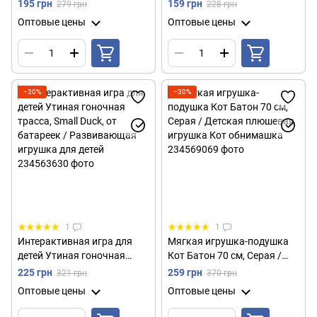
(100х59см) Chrismas Free /
it PRO Bear / Электронная
195 грн
159 грн
279 грн
228 грн
Рождественская елка для
приставка консоль /
Оптовые цены
Оптовые цены
детей
Интерактивная детская
игрушка
−30%
−30%
1
1
Интерактивная игра для
Мягкая игрушка-подушка
детей Утиная гоночная
Кот Батон 70 см, Серая /
трасса, Small Duck, от
Детская плюшевая игрушка
225 грн
259 грн
321 грн
370 грн
батареек / Развивающая
Кот обнимашка
Оптовые цены
Оптовые цены
игрушка для детей