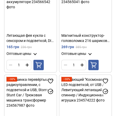
Летающая фея кукла с
Магнитный конструктор-
сенсором и подсветкой, DIY
головоломка 216 шариков,
8018, Розовый / Детская
5мм, NeoCube, Золотистый /
165 грн
269 грн
236 грн
385 грн
интерактивная кукла на
Игрушка антистресс Неокуб
Оптовые цены
Оптовые цены
аккумуляторе
−30%
−30%