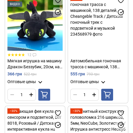
ВИДЕО
12
Мягкая игрушка на машину
Автомобильная гоночная
Дракон Беззубик, 20см, на
трасса с машинкой, 138
клейкой основе, Черная /
деталей, Cheangeble Track /
366 грн
555 грн
522 грн
793 грн
Плюшевая игрушка
Детский гоночный трек с
Оптовые цены
Оптовые цены
беззубик / Игрушка на авто
подсветкой и музыкой
−30%
−30%