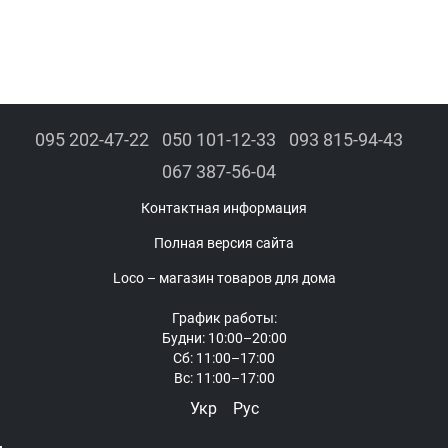
оперативно устранить поломки.
Долговечность
– изготавливаются из прочных и
износостойких материалов.
Совместимость
– подходят для разных моделей
электронасосов.
Экономичность
– замена деталей обходится дешевле, чем
095 202-47-22
050 101-12-33
093 815-94-43
покупка нового насоса.
067 387-56-04
Функциональность
– позволяют адаптировать насос под
конкретные условия работы.
Контактная информация
Полная версия сайта
Loco – магазин товаров для дома
График работы:
Будни: 10:00–20:00
Сб: 11:00–17:00
Вс: 11:00–17:00
Укр
Рус