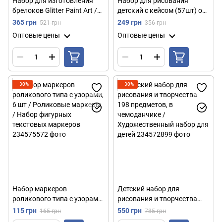
Набор для изготовления
Набор для рисования
брелоков Glitter Paint Art /
детский с кейсом (57шт) от
Набор для творчества /
4 лет, Art Set, Розовый /
365 грн
249 грн
521 грн
356 грн
Набор для создания
Набор для детского
Оптовые цены
Оптовые цены
брелков
творчества
−30%
−30%
Набор маркеров
Детский набор для
роликового типа с узорами,
рисования и творчества
6 шт / Роликовые маркеры
198 предметов, в
115 грн
550 грн
165 грн
785 грн
/ Набор фигурных
чемоданчике /