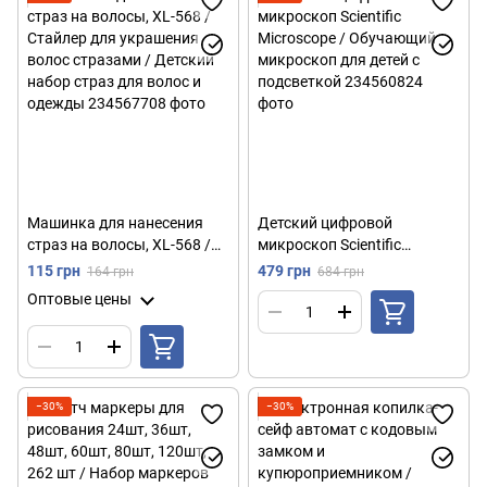
Машинка для нанесения
Детский цифровой
страз на волосы, XL-568 /
микроскоп Scientific
Стайлер для украшения
Microscope / Обучающий
115 грн
479 грн
164 грн
684 грн
волос стразами / Детский
микроскоп для детей с
Оптовые цены
набор страз для волос и
подсветкой
одежды
−30%
−30%