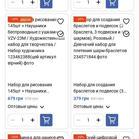
−30%
Подарок
−30%
Набор для рисования
Набор для создания
145шт + Наушники
браслетов и подвесок (3
беспроводные с ушками
браслета, 3 подвески и 60
679 грн
379 грн
970 грн
541 грн
VZV-23M / Художественный
шармов), Розовый /
Оптовые цены
Оптовые цены
набор для творчества /
Девчачий набор для
Набор художника
плетения шарм браслетов
−30%
−30%