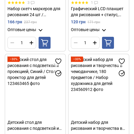
3
1
Набор скетч маркеров для
Графический LCD планшет
рисования 24 шт /
для рисования + стилус,
Двусторонние маркеры для
8,5", Dex, Синий / Детская
166 грн
120 грн
237 грн
171 грн
скетчинга
доска для записей
Оптовые цены
Оптовые цены
−30%
−30%
Детский стол для
Детский набор для
рисования с подсветкой и
рисования и творчества в