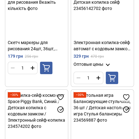
Скетч маркеры для
Электронная копилка-сейф
рисования 24шт, 36шт,
автомат с кодовым замком
48шт, 60шт, 80шт, 120шт,
и купюроприемником /
179 грн
329 грн
256 грн
470 грн
262 шт / Набор маркеров
Детская копилка сейф
Оптовые цены
для рисования
−30%
−30%