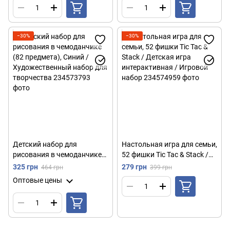
текстовых маркеров
Художественный набор для
детей
−30%
−30%
Детский набор для
Настольная игра для семьи,
рисования в чемоданчике
52 фишки Tic Tac & Stack /
(82 предмета), Синий /
Детская игра
325 грн
279 грн
464 грн
399 грн
Художественный набор для
интерактивная / Игровой
Оптовые цены
творчества
набор