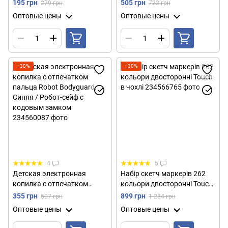
проекцией, Синий / Стол-
чемоданчике, 180
195 грн
505 грн
279 грн
722 грн
проектор для детей
предметов / Набор
Оптовые цены
Оптовые цены
художника для детей
−30%
−30%
4
5
Детская электронная
Набір скетч маркерів 262
копилка с отпечатком
кольори двосторонні Touch
пальца Robot Bodyguard,
в чохлі
355 грн
899 грн
507 грн
1 284 грн
Синяя / Робот-сейф с
Оптовые цены
Оптовые цены
кодовым замком