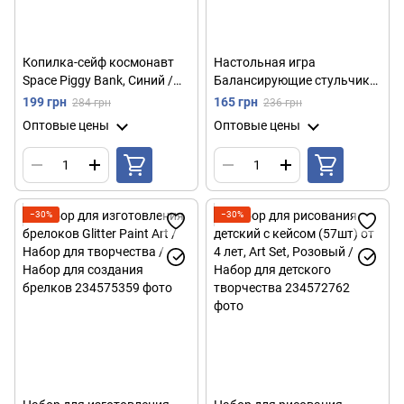
Копилка-сейф космонавт
Настольная игра
Space Piggy Bank, Синий /
Балансирующие стульчики,
Детская копилка с
36 шт / Детская настольная
199 грн
165 грн
284 грн
236 грн
кодовым замком /
игра Стулья балансиры
Оптовые цены
Оптовые цены
Электронный сейф-копилка
−30%
−30%