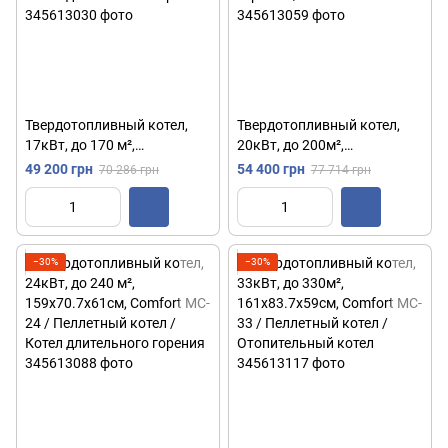
Твердотопливный котел,
Твердотопливный котел,
17кВт, до 170 м²,
20кВт, до 200м²,
150х66.7х55см, Comfort MC-
1446х610х535мм, Comfort
49 200 грн
54 400 грн
70 286 грн
77 714 грн
17 / Котел отопительный /
MC-20 / Котел длительного
Котел длительного горения
горения / Пеллетный котел
−30%
−30%