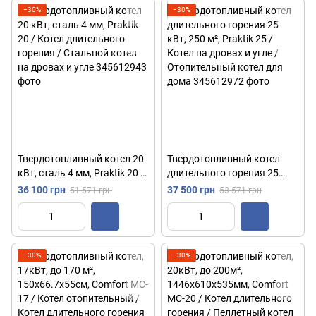
−30%
−30%
Твердотопливный котел 20
Твердотопливный котел
кВт, сталь 4 мм, Praktik 20 /
длительного горения 25
Котел длительного горения
кВт, 250 м², Praktik 25 /
36 100 грн
37 500 грн
51 571 грн
53 571 грн
/ Стальной котел на дровах
Котел на дровах и угле /
и угле
Отопительный котел для
дома
−30%
−30%