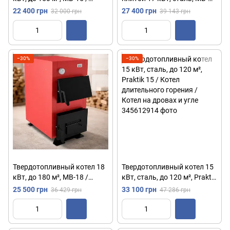
Котел на дровах и угле /
17v / Котел на дровах и угле
22 400 грн
27 400 грн
32 000 грн
39 143 грн
Котел для отопления
/ Отопительный котел для
частного дома
дома
−30%
−30%
Твердотопливный котел 18
Твердотопливный котел 15
кВт, до 180 м², MB-18 /
кВт, сталь, до 120 м², Praktik
Котел на дровах и угле /
15 / Котел длительного
25 500 грн
33 100 грн
36 429 грн
47 286 грн
Отопительный котел для
горения / Котел на дровах и
дома
угле