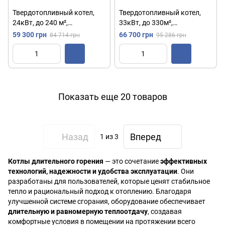
Твердотопливный котел,
Твердотопливный котел,
24кВт, до 240 м²,
33кВт, до 330м²,
159х70.7х61см, Comfort MC-
161х83.7х59см, Comfort MC-
59 300 грн
66 700 грн
84 714 грн
95 286 грн
24 / Пеллетный котел /
33 / Пеллетный котел /
Котел длительного горения
Отопительный котел
Показать еще 20 товаров
Назад
Вперед
1
из 3
Котлы длительного горения
— это сочетание
эффективных
технологий, надежности и удобства эксплуатации
. Они
разработаны для пользователей, которые ценят стабильное
тепло и рациональный подход к отоплению. Благодаря
улучшенной системе сгорания, оборудование обеспечивает
длительную и равномерную теплоотдачу
, создавая
комфортные условия в помещении на протяжении всего