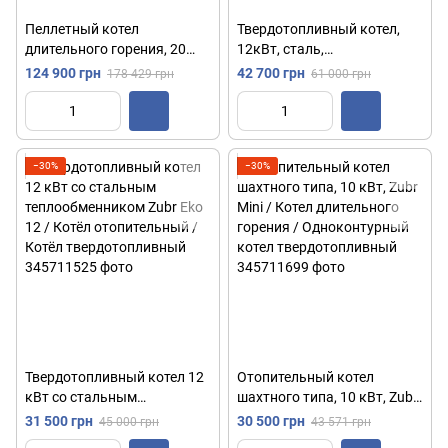
Пеллетный котел
Твердотопливный котел,
длительного горения, 20
12кВт, сталь,
кВт, до 200 м², MCP-20 /
1446х610х535мм, Comfort
124 900 грн
42 700 грн
178 429 грн
61 000 грн
Твердотопливный котел /
MC-12 / Котел длительного
Автоматический пеллетный
горения / Котел
котел
отопительный
−30%
−30%
Твердотопливный котел 12
Отопительный котел
кВт со стальным
шахтного типа, 10 кВт, Zubr
теплообменником Zubr Eko
Mini / Котел длительного
31 500 грн
30 500 грн
45 000 грн
43 571 грн
12 / Котёл отопительный /
горения / Одноконтурный