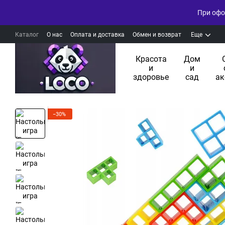
При офо
Каталог
О нас
Оплата и доставка
Обмен и возврат
Еще
Красота
Дом
и
и
здоровье
сад
ак
−30%