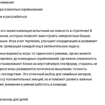
внимания
ра в веселые соревнования
е и расслабиться
– это захватывающее испытание на ловкость и стратегию! В
оков, которые позволят вам строить невероятные башни,
ыки. Игра учит терпению, улучшает координацию и развивает
е, превращая каждый ход в увлекательную задачу.
ичные варианты игры: от одиночного режима, где вы можете
сировки, до командных соревнований, где важна слаженность
устанавливают блоки на неустойчивую платформу, стараясь не
ессе игры развивается логическое мышление, точность
 последствия. Это отличный выбор для семейных вечеров,
ассу положительных эмоций, но и поможет развить важные
ия, внимание и умение работать в команде.
балансир для детей