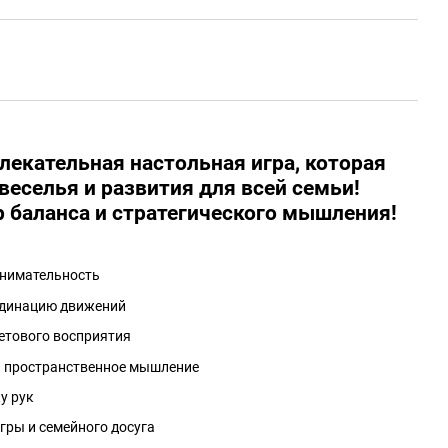
влекательная настольная игра, которая
веселья и развития для всей семьи!
р баланса и стратегического мышления!
внимательность
рдинацию движений
етового восприятия
и пространственное мышление
у рук
гры и семейного досуга