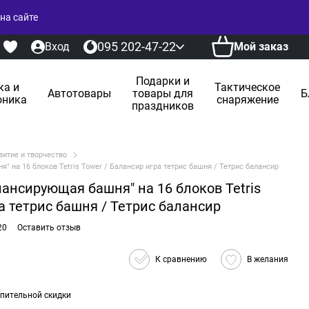
на сайте
095 202-47-22
Вход
Мой заказ
Подарки и
ка и
Тактическое
Автотовары
товары для
Б
оника
снаряжение
праздников
витие и творчество
" на 16 блоков Tetris Tower / Балансир игра тетрис башня / Тетрис балансир
лансирующая башня" на 16 блоков Tetris
а тетрис башня / Тетрис балансир
20
Оставить отзыв
К сравнению
В желания
пительной скидки