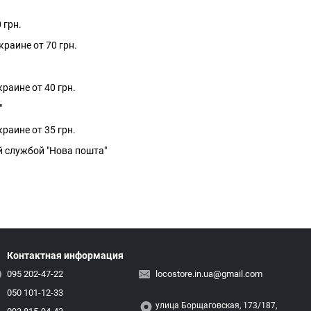
 грн.
краине от 70 грн.
раине от 40 грн.
"
раине от 35 грн.
й службой "Нова пошта"
Контактная информация
095 202-47-22
locostore.in.ua@gmail.com
050 101-12-33
улица Борщаговская, 173/187,