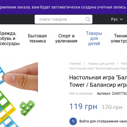
рмлении заказа, вам будет автоматически создана учетная запись 
Рус
Одежда,
Товары
Бытовая
Спорт и
Техни
обувь и
для
техника
увлечения
электр
сессуары
детей
Главная
Товары для детей
Раз
Настольная игра "Балансирующая башня
Настольная игра "Ба
Tower / Балансир игр
Нет в наличии
Артикул: 2345776
119 грн
170 грн
Войти
для отображения нако
%