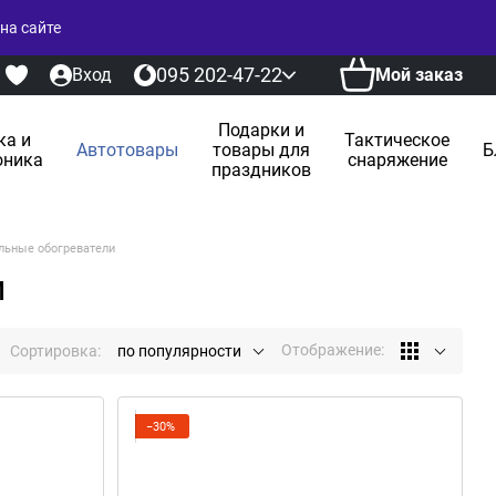
на сайте
095 202-47-22
Вход
Мой заказ
Подарки и
ка и
Тактическое
Автотовары
товары для
Б
оника
снаряжение
праздников
льные обогреватели
и
Отображение:
Сортировка:
по популярности
−30%