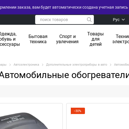
рмлении заказа, вам будет автоматически создана учетная запись 
Рус
Одежда,
Товары
Бытовая
Спорт и
Техни
обувь и
для
техника
увлечения
электр
сессуары
детей
вары
Автоэлектроника
Дополнительные электроприборы в авто
Автомоби
Автомобильные обогревател
−30%