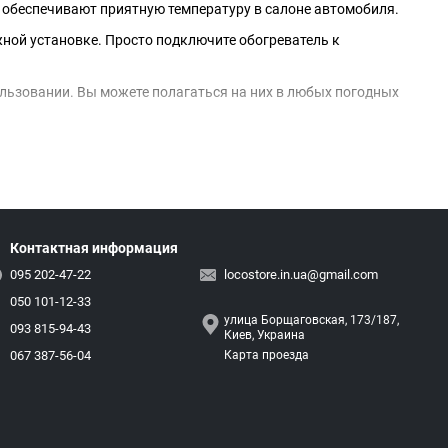
 обеспечивают приятную температуру в салоне автомобиля.
жной установке. Просто подключите обогреватель к
льзовании. Вы можете полагаться на них в любых погодных
ожете использовать их не только в автомобиле, но и в
альный уровень тепла в зависимости от ваших предпочтений.
Контактная информация
095 202-47-22
locostore.in.ua@gmail.com
050 101-12-33
улица Борщаговская, 173/187,
093 815-94-43
Киев, Украина
067 387-56-04
Карта проезда