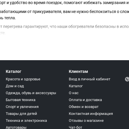
рт и удобство во время поездок, помогают избежать замерзания и
 работающими от прикуривателя, вам не нужно беспокоиться о сло
ь тепла.
 перегрева гарантируют, что наши обогреватели безопасны в испо
те.
зайн наших обогревателей делает их удобными для переноски. Вы м
сохранить тепло.
ируемыми настройками температуры, позволяя вам выбирать оптим
аждую поездку теплой и комфортной, даже в самые холодные дни.
Каталог
Клиентам
Красота и здоровье
Вход в личный кабинет
Дом и сад
Каталог
Одежда, обувь и аксессуары
О нас
Бытовая техника
Оплата и доставка
Спорт и увлечения
Обмен и возврат
Товары для детей
Контактная информация
Техника и электроника
Отзывы о магазине
Автотовары
Чат-бот