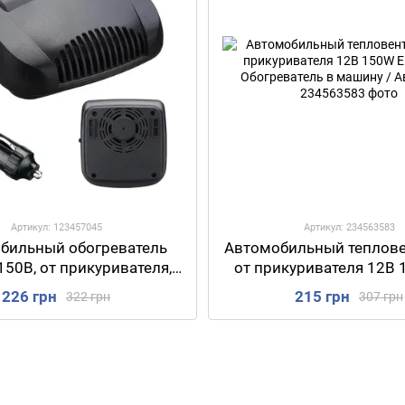
Артикул: 123457045
Артикул: 234563583
бильный обогреватель
Автомобильный теплов
150В, от прикуривателя,
от прикуривателя 12В 
702 / Тепловентилятор в
530-6 / Обогреватель в
226 грн
215 грн
322 грн
307 грн
шину / Автодуйка
Автодуйка