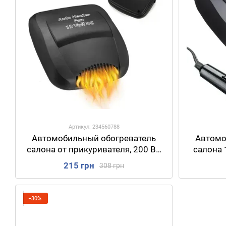
Артикул: 234560788
Автомобильный обогреватель
Автомо
салона от прикуривателя, 200 Вт,
салона 
Auto Heater Fan WM-200 /
Car Fan 
215 грн
308 грн
Портативная автодуйка
ма
−30%