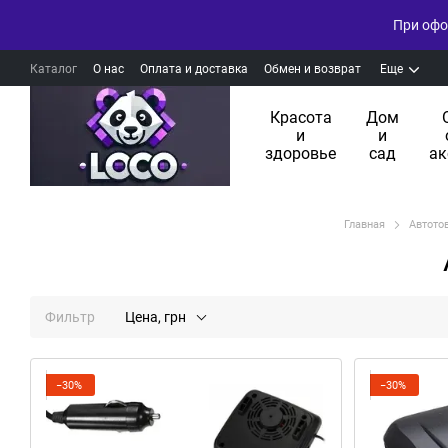
При офо
Каталог
О нас
Оплата и доставка
Обмен и возврат
Еще
Красота
Дом
и
и
здоровье
сад
ак
Главная
Автото
Фильтр
Цена, грн
−30%
−30%