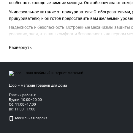
особенно в холодные зимние месяцы. Они обеспечивают комфо
Универсальное питание от прикуривателя: С обогревателями,
прикуривателю, и он готов предоставить вам желаемый уровен
Надежность и безопасность: Встроенные механизмы защиты от
условиях, зная, что ваш комфорт и безопасность на первом мес
Мобильное и компактное устройство: Легкий и портативный ди
Развернуть
палатке, на пикнике или в любом другом месте, где вам нужно 
Регулируемая температура: обогреватели оборудованы регул
Выберите наши автомобильные обогреватели, чтобы сделать к
Loco – магазин товаров для дома
График работы:
Будни: 10:00–20:00
Сб: 11:00–17:00
Вс: 11:00–17:00
Мобильная версия