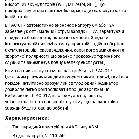
кислотних акумуляторів (WET, MF, AGM, GEL), що
використовуються в автомобілях, мотоциклах, скутерах та
іншій техніці.
LP AC-017 автоматично визначає напругу 6V або 12V і
забезпечує оптимальний струм зарядки 1.7A, гарантуючи
швидке та безпечне відновлення ємності. Завдяки
інтелектуальній системі захисту, пристрій надійно оберігає
акумулятор від перезаряджання, короткого замикання та
зворотної полярності, що значно продовжує термін його
служби та забезпечує повну безпеку експлуатації.
Компактний корпус та мала вага роблять LP AC-017
ідеальним рішенням як для використання в гаражі, так і для
поїздок. Інтуїтивно зрозумілий світлодіодний індикатор
дозволяє легко контролювати процес заряджання.
Вибираючи LP AC-017, ви отримуєте надійність,
універсальність та впевненість у тому, що ваша техніка
завжди буде готова до роботи!
Характеристики:
Тип: зарядний пристрій для АКБ типу AGM
Вхідна напруга, V: 110-240