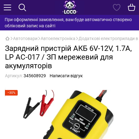
При оформленні замовлення, вам буде автоматично створено
обліковий запис на сайті
Автотовари
Автоелектроніка
Додаткові електроприлади в
Зарядний пристрій АКБ 6V-12V, 1.7A,
LP AC-017 / ЗП мережевий для
акумуляторів
Артикул:
345608929
Написати відгук
−30%