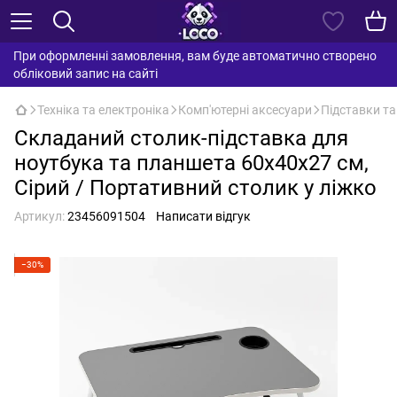
При оформленні замовлення, вам буде автоматично створено
обліковий запис на сайті
Техніка та електроніка
Комп'ютерні аксесуари
Підставки та
Складаний столик-підставка для
ноутбука та планшета 60х40х27 см,
Сірий / Портативний столик у ліжко
Артикул:
23456091504
Написати відгук
−30%