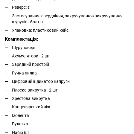
Реверс: є
Застосування: свердління, закручування/викручування
шурупів і болтів
Упаковка: пластиковий кейс
Комплектація:
Шуруповерт
Акумулятори - 2 шт
Зарядний пристрій
Ручна пилка
Цифровий індикатор напруги
Плоска викрутка - 2 шт
Хрестова викрутка
Канцелярський ніж
Ізолента
Рулетка
Набір біт