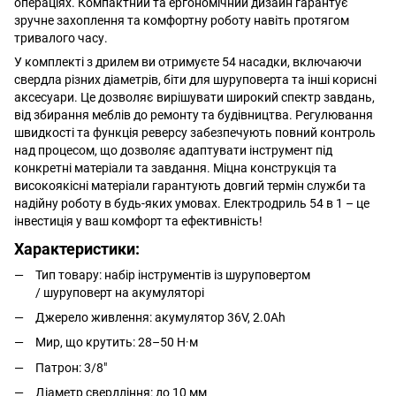
операціях. Компактний та ергономічний дизайн гарантує
зручне захоплення та комфортну роботу навіть протягом
тривалого часу.
У комплекті з дрилем ви отримуєте 54 насадки, включаючи
свердла різних діаметрів, біти для шуруповерта та інші корисні
аксесуари. Це дозволяє вирішувати широкий спектр завдань,
від збирання меблів до ремонту та будівництва. Регулювання
швидкості та функція реверсу забезпечують повний контроль
над процесом, що дозволяє адаптувати інструмент під
конкретні матеріали та завдання. Міцна конструкція та
високоякісні матеріали гарантують довгий термін служби та
надійну роботу в будь-яких умовах. Електродриль 54 в 1 – це
інвестиція у ваш комфорт та ефективність!
Характеристики:
Тип товару: набір інструментів із шуруповертом
/ шуруповерт на акумуляторі
Джерело живлення: акумулятор 36V, 2.0Ah
Мир, що крутить: 28–50 Н·м
Патрон: 3/8"
Діаметр свердління: до 10 мм