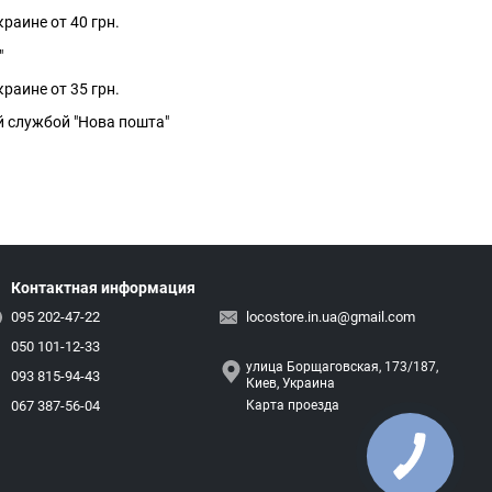
раине от 40 грн.
"
раине от 35 грн.
й службой "Нова пошта"
Контактная информация
095 202-47-22
locostore.in.ua@gmail.com
050 101-12-33
улица Борщаговская, 173/187,
093 815-94-43
Киев, Украина
067 387-56-04
Карта проезда