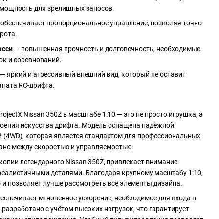
 мощность для зрелищных заносов.
обеспечивает пропорциональное управление, позволяя точно
орота.
асси
— повышенная прочность и долговечность, необходимые
ок и соревнований.
— яркий и агрессивный внешний вид, который не оставит
ната RC-дрифта.
ectX Nissan 350Z в масштабе 1:10 — это не просто игрушка, а
воения искусства дрифта. Модель оснащена надёжной
 (4WD), которая является стандартом для профессиональных
ланс между скоростью и управляемостью.
копии легендарного Nissan 350Z, привлекает внимание
еалистичными деталями. Благодаря крупному масштабу 1:10,
 и позволяет лучше рассмотреть все элементы дизайна.
еспечивает мгновенное ускорение, необходимое для входа в
разработано с учётом высоких нагрузок, что гарантирует