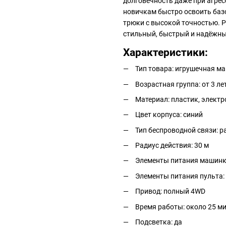
долговечность даже при агре
новичкам быстро освоить ба
трюки с высокой точностью. Pr
стильный, быстрый и надёжны
Характеристики:
Тип товара: игрушечная ма
Возрастная группа: от 3 ле
Материал: пластик, элект
Цвет корпуса: синий
Тип беспроводной связи: р
Радиус действия: 30 м
Элементы питания машинк
Элементы питания пульта: 
Привод: полный 4WD
Время работы: около 25 м
Подсветка: да