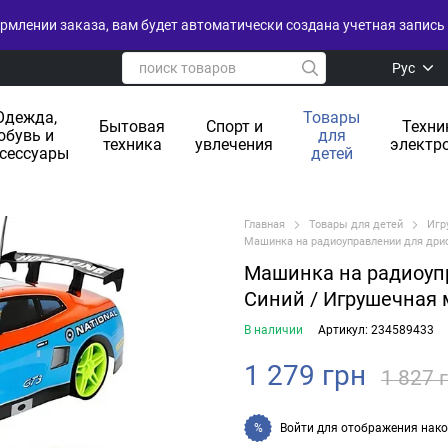
рмлении заказа, вам будет автоматически создана учетная запись 
Рус
Одежда,
Товары
Бытовая
Спорт и
Техни
обувь и
для
техника
увлечения
электр
сессуары
детей
Главная
Товары для детей
Игр
Машинка на радиоуправлении для дриф
Машинка на радиоупр
Синий / Игрушечная
В наличии
Артикул: 234589433
1 279 грн
1 827 
Войти
для отображения нако
%