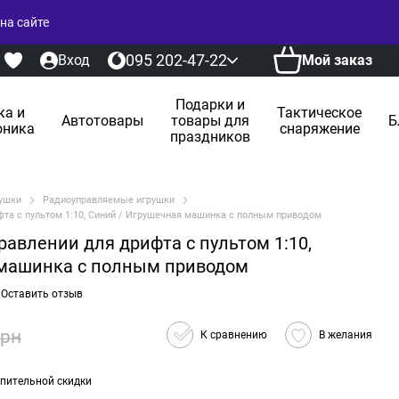
на сайте
095 202-47-22
Вход
Мой заказ
Подарки и
ка и
Тактическое
Автотовары
товары для
Б
оника
снаряжение
праздников
ушки
Радиоуправляемые игрушки
та с пультом 1:10, Синий / Игрушечная машинка с полным приводом
авлении для дрифта с пультом 1:10,
 машинка с полным приводом
Оставить отзыв
грн
К сравнению
В желания
пительной скидки