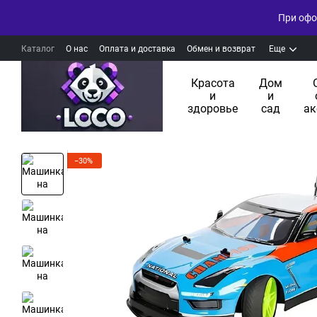
При офо
Каталог
О нас
Оплата и доставка
Обмен и возврат
Еще
Красота
Дом
и
и
здоровье
сад
ак
−30%