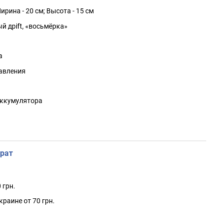
ирина - 20 см; Высота - 15 см
й дрift, «восьмёрка»
а
авления
аккумулятора
рат
 грн.
краине от 70 грн.