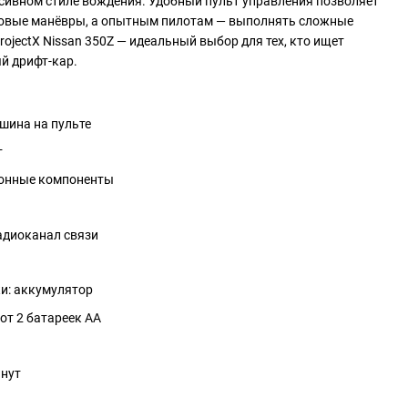
ссивном стиле вождения. Удобный пульт управления позволяет
зовые манёвры, а опытным пилотам — выполнять сложные
ojectX Nissan 350Z — идеальный выбор для тех, кто ищет
й дрифт-кар.
шина на пульте
т
ронные компоненты
адиоканал связи
и: аккумулятор
от 2 батареек АА
инут