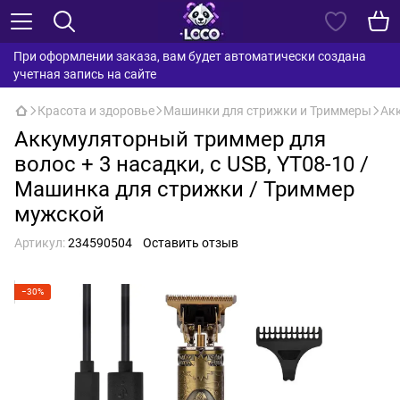
При оформлении заказа, вам будет автоматически создана
учетная запись на сайте
Красота и здоровье
Машинки для стрижки и Триммеры
Акк
Аккумуляторный триммер для
волос + 3 насадки, с USB, YT08-10 /
Машинка для стрижки / Триммер
мужской
Артикул:
234590504
Оставить отзыв
−30%