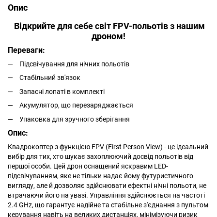
Опис
Відкрийте для себе світ FPV-польотів з нашим
дроном!
Переваги:
Підсвічування для нічних польотів
Стабільний зв'язок
Запасні лопаті в комплекті
Акумулятор, що перезаряджається
Упаковка для зручного зберігання
Опис:
Квадрокоптер з функцією FPV (First Person View) - це ідеальний
вибір для тих, хто шукає захоплюючий досвід польотів від
першої особи. Цей дрон оснащений яскравим LED-
підсвічуванням, яке не тільки надає йому футуристичного
вигляду, але й дозволяє здійснювати ефектні нічні польоти, не
втрачаючи його на увазі. Управління здійснюється на частоті
2.4 GHz, що гарантує надійне та стабільне з'єднання з пультом
керування навіть на великих дистанціях, мінімізуючи ризик