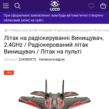
При оформленні замовлення, вам буде автоматично створено
обліковий запис на сайті
Товари для дітей
Іграшки
Радіокеровані іграшки
Літак на 
Літак на радіокеруванні Винищувач,
2.4GHz / Радіокерований літак
Винищувач / Літак на пульті
Артикул:
234580975
Написати відгук
−30%