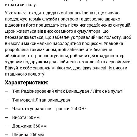
втрати сигналу.
У комплект входять додаткові запасні лопаті, що значно
продовжує термін служби пристрою та дозволяє швидко
відновити його працездатність після непередбачених ситуацій.
Дрон живиться від високоємного акумулятора, що
перезаряджається, що забезпечує тривалий час польоту, щоб
ви могли максимально насолодитися процесом. Упаковка
розроблена таким чином, щоб забезпечити безпечне
зберігання та транспортування, роблячи цей квадрокоптер
чудовим подарунком для любителів технологій та аерозйомки.
Відчуйте себе справжнім пілотом, досліджуючи світ із висоти
пташиного польоту!
Характеристики:
Тип: Радіокерований літак Винищувач / Літак на пульті
Тип моделі: Літак винищувач
Частота управління іграшки: 2.4 GHz
Висота: 60мм
Довжина: 360мм
Ширина: 260мм