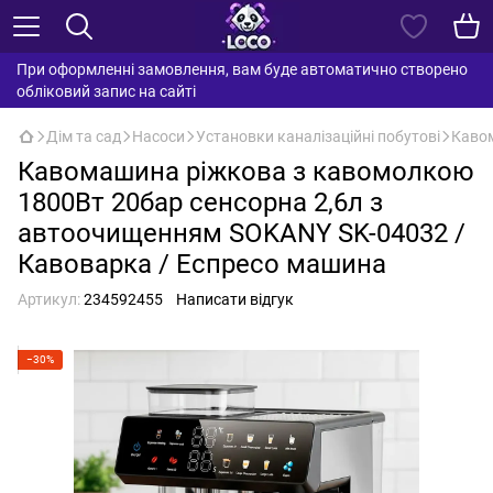
При оформленні замовлення, вам буде автоматично створено
обліковий запис на сайті
Дім та сад
Насоси
Установки каналізаційні побутові
Кавом
Кавомашина ріжкова з кавомолкою
1800Вт 20бар сенсорна 2,6л з
автоочищенням SOKANY SK-04032 /
Кавоварка / Еспресо машина
Артикул:
234592455
Написати відгук
−30%