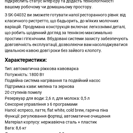
підкреслить статус інтер'єру та додасть технологічності
вашому робочому чи домашньому простору.
З SK-04032 ви зможете готувати напої ресторанного рівня: від
класичного ристретто, що бадьорить, до м'яких молочних
варіацій. Продумана конструкція включає легкознімні деталі,
що робить щоденний догляд за технікою максимально
простим і гігієнічним. Вбудовані системи захисту забезпечують
довговічність експлуатації, дозволяючи вам насолоджуватися
ідеальною кавою довгі роки без зайвого клопоту.
Характеристики:
Тип: автоматична ріжкова кавоварка
Потужність: 1800 Вт
Подвійна система нагрівання та подвійний насос
Підтримка кави: мелена та зернова
20 ступенів помелу
Резервуар для води: 2,6 л, для молока: 0,5 л
Сенсорне управління з 6 програмами
Напої: еспресо, латте, flat white, cold brew, гаряча піна
Функції: регулювання фортеці, автоматичне очищення
Матеріал корпусу: нержавіюча сталь + пластик
Вага: 8,6 кг