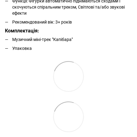
Функції: Фігурки автоматично піднімаються сходами і
скочуються спіральним треком, Світлові та/або звукові
ефекти
Рекомендований вік: 3+ років
Комплектація:
Музичний міні-трек "Капібара"
Упаковка