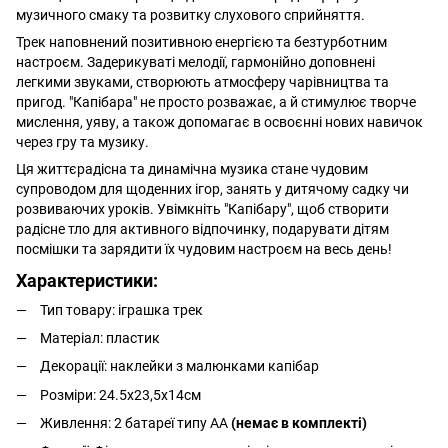
музичного смаку та розвитку слухового сприйняття.
Трек наповнений позитивною енергією та безтурботним
настроєм. Задерикуваті мелодії, гармонійно доповнені
легкими звуками, створюють атмосферу чарівництва та
пригод. "Капібара" не просто розважає, а й стимулює творче
мислення, уяву, а також допомагає в освоєнні нових навичок
через гру та музику.
Ця життєрадісна та динамічна музика стане чудовим
супроводом для щоденних ігор, занять у дитячому садку чи
розвиваючих уроків. Увімкніть "Капібару", щоб створити
радісне тло для активного відпочинку, подарувати дітям
посмішки та зарядити їх чудовим настроєм на весь день!
Характеристики:
Тип товару: іграшка трек
Матеріал: пластик
Декорації: наклейки з малюнками капібар
Розміри: 24.5х23,5х14см
Живлення: 2 батареї типу АА
(немає в комплекті)