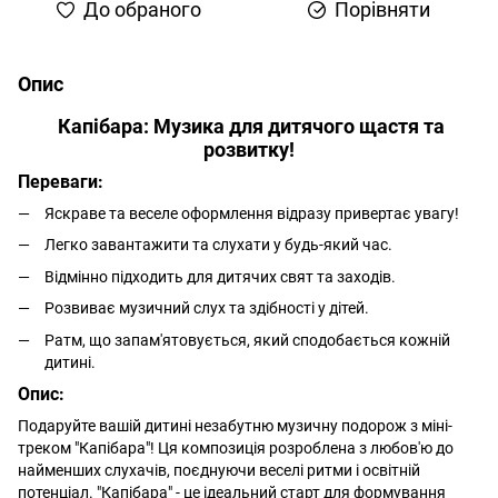
До обраного
Порівняти
Опис
Капібара: Музика для дитячого щастя та
розвитку!
Переваги:
Яскраве та веселе оформлення відразу привертає увагу!
Легко завантажити та слухати у будь-який час.
Відмінно підходить для дитячих свят та заходів.
Розвиває музичний слух та здібності у дітей.
Ратм, що запам'ятовується, який сподобається кожній
дитині.
Опис:
Подаруйте вашій дитині незабутню музичну подорож з міні-
треком "Капібара"! Ця композиція розроблена з любов'ю до
найменших слухачів, поєднуючи веселі ритми і освітній
потенціал. "Капібара" - це ідеальний старт для формування