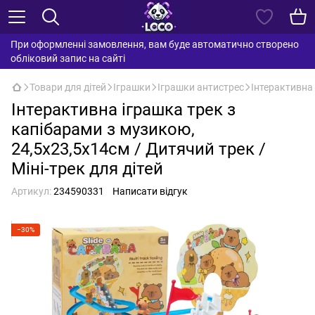
При оформленні замовлення, вам буде автоматично створено
обліковий запис на сайті
Товари для дітей
Іграшки
Іграшки антистрес
Інтерактивна 
Інтерактивна іграшка трек з
капібарами з музикою,
24,5х23,5х14см / Дитячий трек /
Міні-трек для дітей
Артикул:
234590331
Написати відгук
−30%