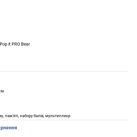
Pop it PRO Bear
 см
, пам'яті, набору балів, мультиплеєр
ернення