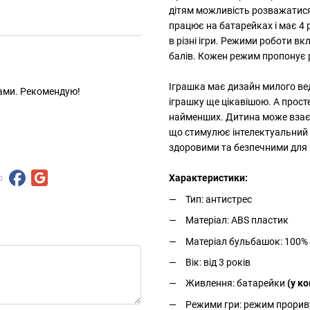
дітям можливість розважатися,
працює на батарейках і має 4 
в різні ігри. Режими роботи в
балів. Кожен режим пропонує р
Іграшка має дизайн милого ве
инами. Рекомендую!
іграшку ще цікавішою. А просте
найменших. Дитина може взаємо
що стимулює інтелектуальний р
здоровими та безпечними для ш
Характеристики:
ю
Тип: антистрес
Матеріал: ABS пластик
Матеріал бульбашок: 100%
Вік: від 3 років
Живлення: батарейки
(у к
Режими гри: режим прориву,