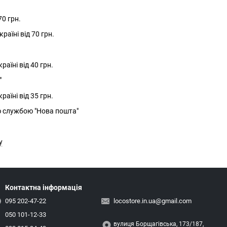
0 грн.
раїні від 70 грн.
раїні від 40 грн.
"
раїні від 35 грн.
ю службою "Нова пошта"
у
Контактна інформація
095 202-47-22
locostore.in.ua@gmail.com
050 101-12-33
вулиця Борщагівська, 173/187,