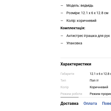
Модель: ведмідь
Розміри: 12.1 х 6 х 12.8 см
Колір: коричневий
Комплектація:
Антистрес іграшка для рук 
Упаковка
Характеристики
Габарити
12.1 х 6 х 12.8
Тип
Поп іт
Колір
Коричневий
Режим роботи
Режим прориву
Доставка
Оплата
Пов