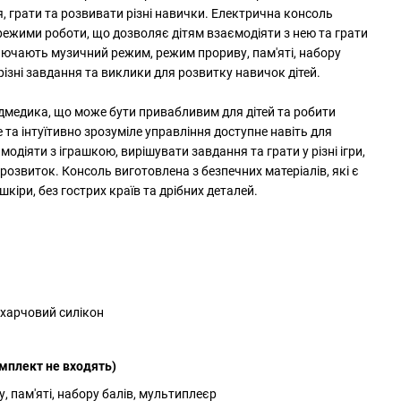
 грати та розвивати різні навички. Електрична консоль
режими роботи, що дозволяє дітям взаємодіяти з нею та грати
ключають музичний режим, режим прориву, пам'яті, набору
ізні завдання та виклики для розвитку навичок дітей.
дмедика, що може бути привабливим для дітей та робити
 та інтуїтивно зрозуміле управління доступне навіть для
діяти з іграшкою, вирішувати завдання та грати у різні ігри,
озвиток. Консоль виготовлена з безпечних матеріалів, які є
кіри, без гострих країв та дрібних деталей.
 харчовий силікон
омплект не входять)
 пам'яті, набору балів, мультиплеєр