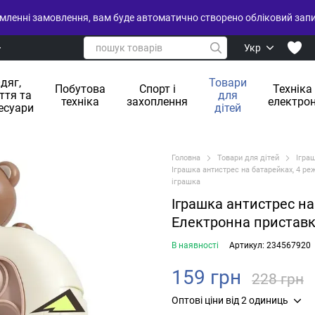
ленні замовлення, вам буде автоматично створено обліковий запис
Укр
дяг,
Товари
Побутова
Спорт і
Техніка
ття та
для
техніка
захоплення
електрон
есуари
дітей
Головна
Товари для дітей
Ігра
Іграшка антистрес на батарейках, 4 ре
іграшка
Іграшка антистрес на 
Електронна приставк
В наявності
Артикул: 234567920
159 грн
228 грн
Оптові ціни від 2 одиниць