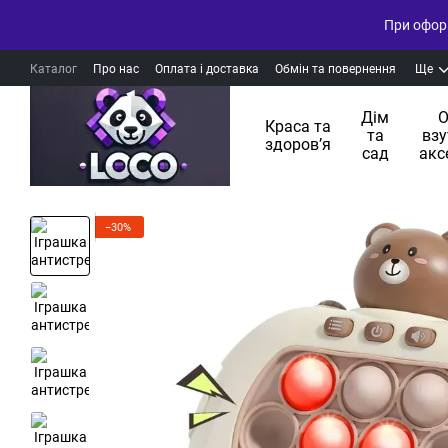
При оформ
Каталог
Про нас
Оплата і доставка
Обмін та повернення
Ще
Дім
О
Краса та
та
взу
здоровʼя
сад
акс
−30%