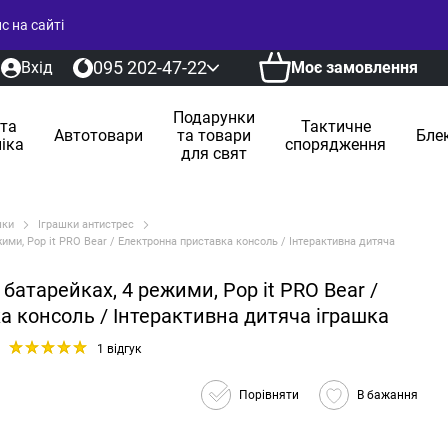
 на сайті
095 202-47-22
Вхід
Моє замовлення
Подарунки
 та
Тактичне
Автотовари
та товари
Бле
іка
спорядження
для свят
шки
Іграшки антистрес
жими, Pop it PRO Bear / Електронна приставка консоль / Інтерактивна дитяча
батарейках, 4 режими, Pop it PRO Bear /
а консоль / Інтерактивна дитяча іграшка
1 відгук
Порівняти
В бажання