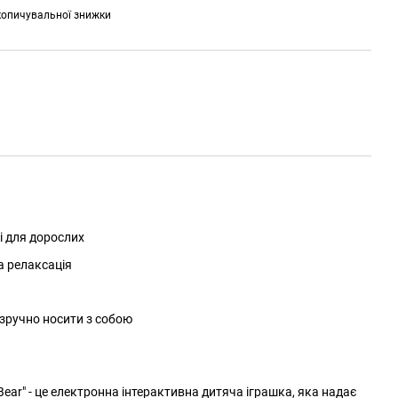
копичувальної знижки
 і для дорослих
а релаксація
зручно носити з собою
Bear" - це електронна інтерактивна дитяча іграшка, яка надає